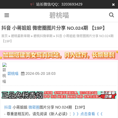
站长微信/QQ：3203693429
碧桃喵
抖音 小蒋姐姐 微密圈图片分享 NO.024期 【19P】
首页
»
碧桃最新单期
»
碧桃抖微单期
»
抖音 小蒋姐姐 微密圈图片分享 NO.024期
【19P】
碧桃喵
2024-05-20 18:03
抖音
小蒋姐姐
微密圈
图片分享 NO.024期 【19P】
- 尊重是相互的，请先阅读《新人必读》：
》》点击查看《《