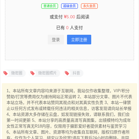
普通会员
超级会员
永久会员
或支付
5.00
后阅读
已有
0
人支付
登录
立即注册
微密圈
微密圈照片
抖音
1、本站所有文章内容均来源于互联网，我站仅作收集整理，VIP/积分
赞助/打赏等费用仅为维持网站正常运转 2、本站部分文章、图片不代表
本站立场，并不代表本站赞同其观点和对其真实性负责 3、本站一律禁
止以任何方式发布或转载任何违法的相关信息，访客发现请向站长举报
4、本站资源大多存储在云盘，如发现链接失效，请联系我们，我们会
第一时间更新 5、本站分享的高质量高清写真图集，出镜模特均为成年
女性正常写真无R18内容，仅限用于摄影爱好者提供素材与鉴赏学习
6、本站所有文章、图片、资源等均为收集自互联网，版权归原作者所
有。仅作为个人学习、研究以及欣赏!请在下载后24小时内删除。共同