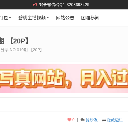
站长微信/QQ：3203693429
打包
碧桃主播视频
网站公告
图喵秘闻
期 【20P】
享 NO.010期 【20P】
0
|
抢沙发
|
隐藏边栏