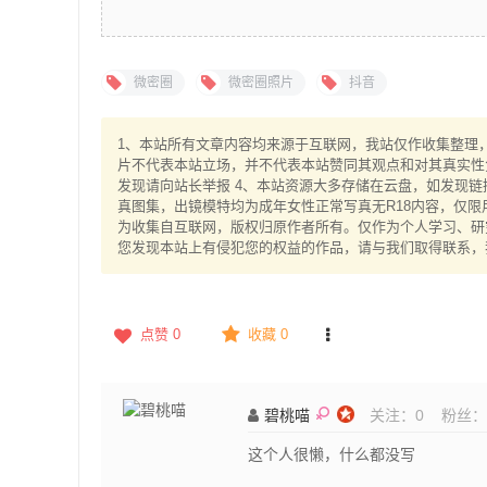
微密圈
微密圈照片
抖音
1、本站所有文章内容均来源于互联网，我站仅作收集整理，V
片不代表本站立场，并不代表本站赞同其观点和对其真实性
发现请向站长举报 4、本站资源大多存储在云盘，如发现链
真图集，出镜模特均为成年女性正常写真无R18内容，仅限
为收集自互联网，版权归原作者所有。仅作为个人学习、研究
您发现本站上有侵犯您的权益的作品，请与我们取得联系，
点赞
0
收藏 0
碧桃喵
关注：
0
粉丝：
这个人很懒，什么都没写