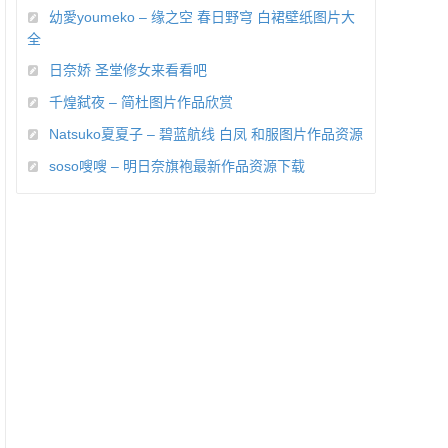
幼愛youmeko – 缘之空 春日野穹 白裙壁纸图片大
全
日奈娇 圣堂修女来看看吧
千煌弑夜 – 简杜图片作品欣赏
Natsuko夏夏子 – 碧蓝航线 白凤 和服图片作品资源
soso嗖嗖 – 明日奈旗袍最新作品资源下载