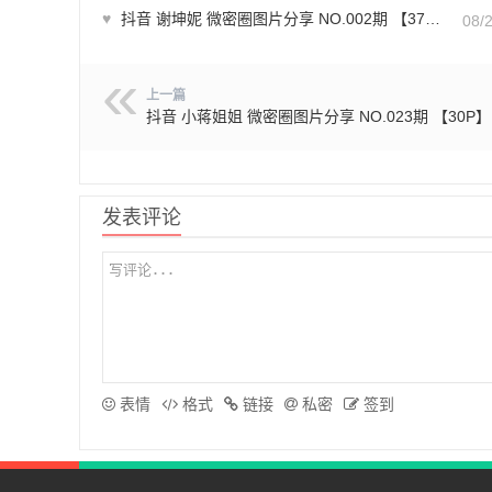
♥
抖音 谢坤妮 微密圈图片分享 NO.002期 【37P30V】
08/
上一篇
抖音 小蒋姐姐 微密圈图片分享 NO.023期 【30P】
发表评论
表情
格式
链接
私密
签到