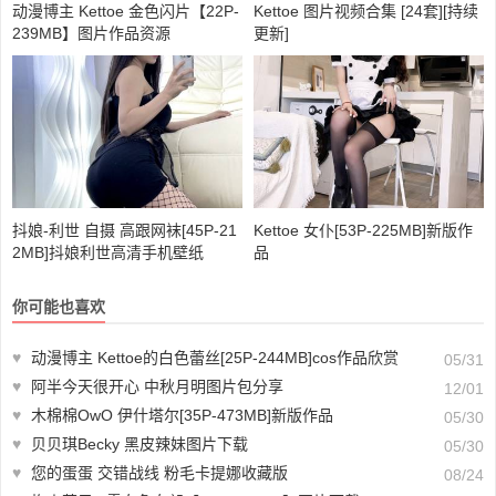
动漫博主 Kettoe 金色闪片【22P-
Kettoe 图片视频合集 [24套][持续
239MB】图片作品资源
更新]
抖娘-利世 自摄 高跟网袜[45P-21
Kettoe 女仆[53P-225MB]新版作
2MB]抖娘利世高清手机壁纸
品
你可能也喜欢
♥
动漫博主 Kettoe的白色蕾丝[25P-244MB]cos作品欣赏
05/31
♥
阿半今天很开心 中秋月明图片包分享
12/01
♥
木棉棉OwO 伊什塔尔[35P-473MB]新版作品
05/30
♥
贝贝琪Becky 黑皮辣妹图片下载
05/30
♥
您的蛋蛋 交错战线 粉毛卡提娜收藏版
08/24