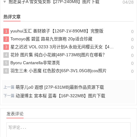
♥
抱走莫子A 雪女兔女郎【27P-240MB】图片下载
04/28
热评文章
yuuhui玉汇 善财娘子【126P-1V-890MB】完整版
1
0
Tomoyo酱 碧蓝 路易九世旗袍 20p适合珍藏
2
0
星之迟迟 VOL.0233 3月计划A 永劫无间樱云天女【42P-268MB】完整版
3
0
花铃 图片集 纯白小花嫁[48P-173MB]图片在哪看？
4
0
Byoru Cantarella非常漂亮
5
0
羽生三未 小恶魔 红色胶衣[65P-3V1.05GB]cos照片
6
0
萌芽儿o0 遐想 [27P-631MB]最新作品资源下载
上一篇
动漫博主 宮本桜 蓝毒【16P-322MB】图片下载
下一篇
发表评论