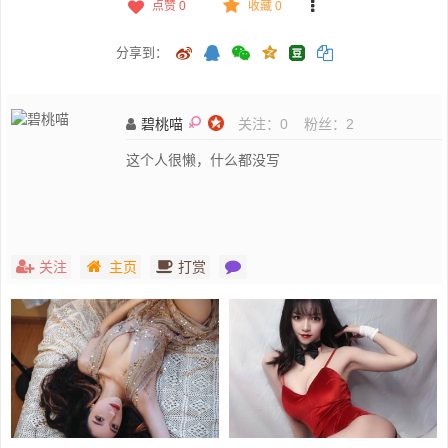
点赞
0
收藏 0
分享到：
碧桃喵
关注：
0
粉丝：
2
这个人很懒，什么都没写
关注
主页
打赏