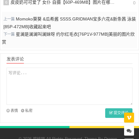
皮皮奶可可爱了 女仆 自摄【60P-469MB】图片在哪看？
6
0
Momoko葵葵 &瓜希酱 SSSS.GRIDMAN宝多六花&新条茜 泳装
上一篇
[85P-472MB]收藏起来吧
星澜是澜澜叫澜妹呀 约尔红毛衣[76P1V-977MB]美丽的图片欣
下一篇
赏
发表评论
表情
私密
提交评论
© 2026 碧桃喵 All Rights Reserved. Theme By
Dragon