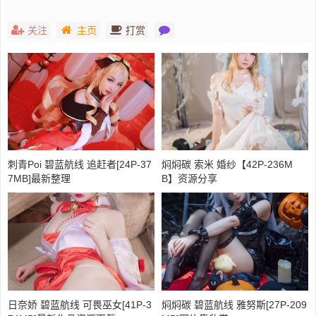
关注
主页
打赏
刺青Poi 碧蓝航线 追赶者[24P-37
焖焖碳 索米 婚纱【42P-236M
7MB]最新整理
B】资源分享
日奈娇 碧蓝航线 可畏巫女[41P-3
焖焖碳 碧蓝航线 雅努斯[27P-209