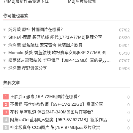
74MB]最新作品资源下载
MB]图片集欣赏
你可能也喜欢
♥
焖焖碳 原神 甘雨图片在哪看？
07/02
♥
Shika小鹿鹿 碧蓝航线 能代[17P1V-77MB]整理分享
05/30
♥
焖焖碳 碧蓝航线 安克雷奇 泳装图片欣赏
06/04
♥
Momoko葵葵 碧蓝航线 欧根赛车女郎[58P-277MB]图片包分享
05/30
♥
樱落酱w 碧蓝航线 华甲僵尸【38P-412MB】真的是yyds！
07/07
♥
焖焖碳 樫野资源分享
09/06
热评文章
王胖胖u 恶毒[16P-72MB]图片在哪看？
1
0
不呆猫 亮丝纯欲教师【59P-1V-2.22GB】资源分享
2
0
花铃 星穹铁道 停云[34P-349MB]图片在哪看？
3
0
阿薰kaOri 蓝羽毛w魅魔【95P-5V-927MB】新版作品
4
0
神楽坂真冬 COS图片 陈[75P-97MB]cos图片欣赏
5
0