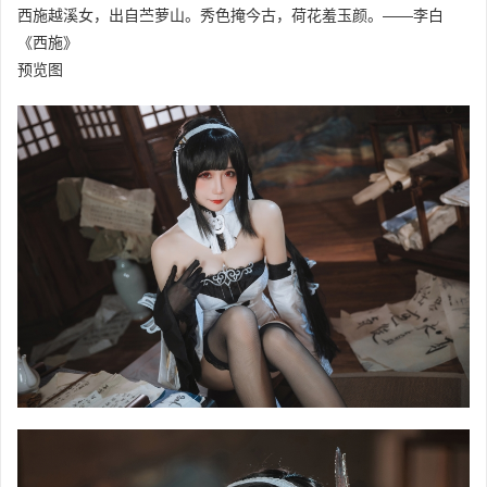
西施越溪女，出自苎萝山。秀色掩今古，荷花羞玉颜。——李白
《西施》
预览图