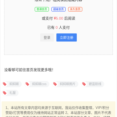
普通会员
超级会员
永久会员
或支付
5.00
后阅读
已有
0
人支付
登录
立即注册
没看够可前往首页发现更多哦！
焖焖碳
焖焖碳cos
焖焖碳图片
碧蓝航线
礼服
1、本站所有文章内容均来源于互联网，我站仅作收集整理，VIP/积分
赞助/打赏等费用仅为维持网站正常运转 2、本站部分文章、图片不代表