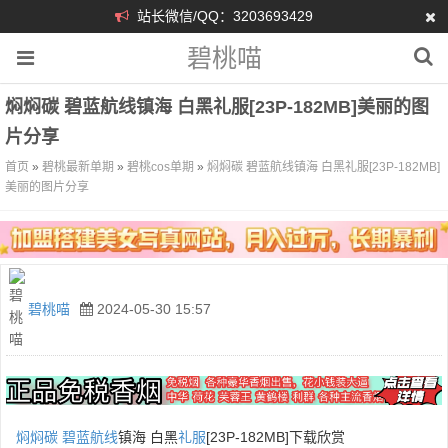
站长微信/QQ：3203693429
碧桃喵
焖焖碳 碧蓝航线镇海 白黑礼服[23P-182MB]美丽的图
片分享
首页
»
碧桃最新单期
»
碧桃cos单期
»
焖焖碳 碧蓝航线镇海 白黑礼服[23P-182MB]
美丽的图片分享
碧桃喵
2024-05-30 15:57
焖焖碳
碧蓝航线
镇海 白黑
礼服
[23P-182MB]下载欣赏