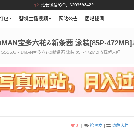
站长微信/QQ：3203693429
打包
碧桃主播视频
网站公告
图喵秘闻
IDMAN宝多六花&新条茜 泳装[85P-472M
 SSSS.GRIDMAN宝多六花&新条茜 泳装[85P-472MB]收藏起来吧
0
|
抢沙发
|
隐藏边栏