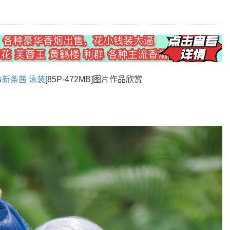
&
新条茜
泳装
[85P-472MB]图片作品欣赏