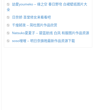
幼愛youmeko – 缘之空 春日野穹 白裙壁纸图片大
全
日奈娇 圣堂修女来看看吧
千煌弑夜 – 简杜图片作品欣赏
Natsuko夏夏子 – 碧蓝航线 白凤 和服图片作品资源
soso嗖嗖 – 明日奈旗袍最新作品资源下载