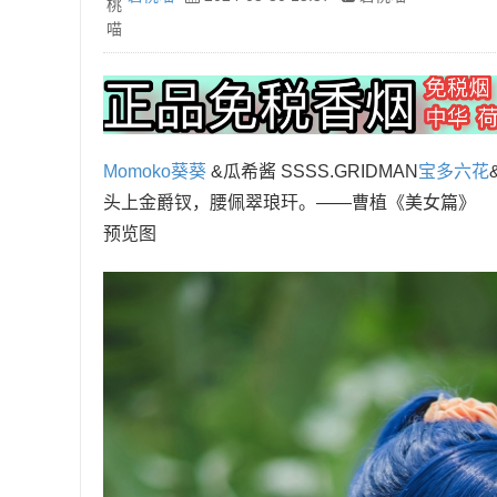
Momoko葵葵
&瓜希酱 SSSS.GRIDMAN
宝多六花
头上金爵钗，腰佩翠琅玕。——曹植《美女篇》
预览图