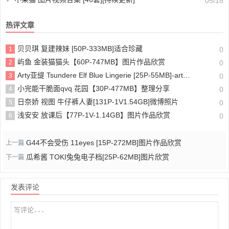
05/18
热评文章
贝贝琪 复建辣妹 [50P-333MB]适合珍藏
1
0
屿鱼 金装猫猫头【60P-747MB】图片作品欣赏
2
0
Arty亚缇 Tsundere Elf Blue Lingerie [25P-55MB]-arty亚缇在哪里发布作品下载
3
0
小完能干脆面qvq 花园【30P-477MB】整理分享
4
0
日奈娇 视图 牛仔裤人妻[131P-1V1.54GB]微博照片
5
0
浅安安 放课后【77P-1V-1.14GB】图片作品欣赏
6
0
G44不会受伤 11eyes [15P-272MB]图片作品欣赏
上一篇
瓜希酱 TOKI兔兔电子档[25P-62MB]图片欣赏
下一篇
发表评论