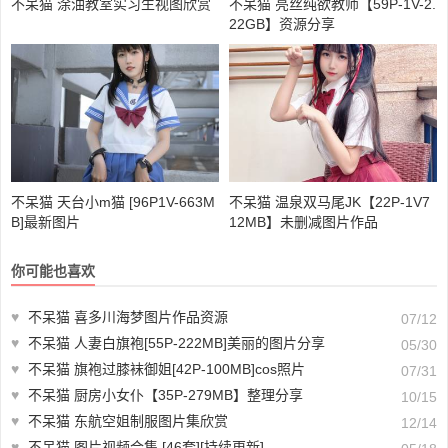
不呆猫 涂油教室实习生视图欣赏
不呆猫 亮丝纯欲教师【59P-1V-2.
22GB】资源分享
不呆猫 天台小m猫 [96P1V-663M
不呆猫 温泉双马尾JK【22P-1V7
B]最新图片
12MB】未删减图片作品
你可能也喜欢
♥
不呆猫 喜多川海梦图片作品资源
07/12
♥
不呆猫 人妻白旗袍[55P-222MB]美丽的图片分享
05/30
♥
不呆猫 旗袍过膝袜御姐[42P-100MB]cos照片
07/31
♥
不呆猫 厨房小女仆【35P-279MB】整理分享
10/15
♥
不呆猫 东航空姐制服图片集欣赏
12/14
♥
不呆猫 图片视频合集 [46套][持续更新]