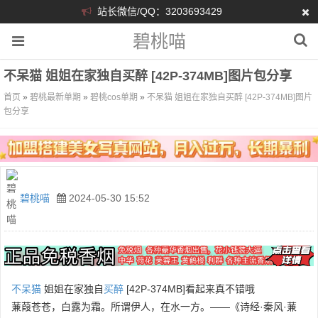
站长微信/QQ：3203693429
碧桃喵
不呆猫 姐姐在家独自买醉 [42P-374MB]图片包分享
首页
»
碧桃最新单期
»
碧桃cos单期
»
不呆猫 姐姐在家独自买醉 [42P-374MB]图片
包分享
碧桃喵
2024-05-30 15:52
不呆猫
姐姐在家独自
买醉
[42P-374MB]看起来真不错哦
蒹葭苍苍，白露为霜。所谓伊人，在水一方。——《诗经·秦风·蒹