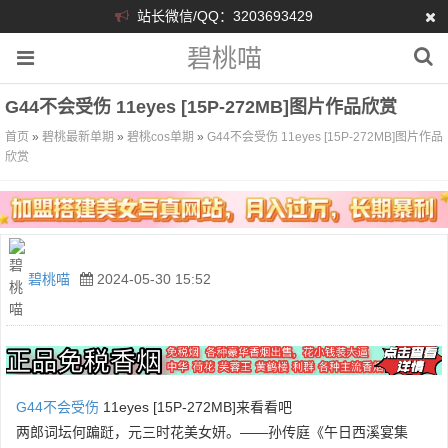
站长微信/QQ：3203693429
碧桃喵
G44不会受伤 11eyes [15P-272MB]图片作品欣赏
首页
»
碧桃最新单期
»
碧桃cos单期
»
G44不会受伤 11eyes [15P-272MB]图片作品
欣赏
碧桃喵
2024-05-30 15:52
G44不会受伤
11eyes [15P-272MB]来看看吧
两郎词坛何蹁跹，元三时花美女妍。——孙传庭《午日西溪宴集