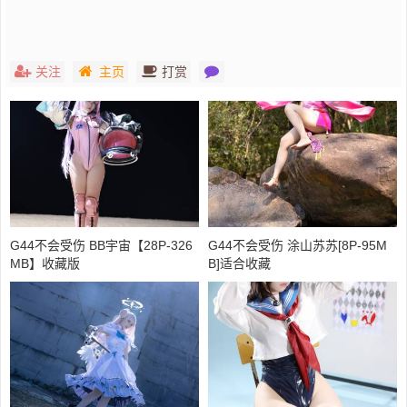
关注
主页
打赏
G44不会受伤 BB宇宙【28P-326
G44不会受伤 涂山苏苏[8P-95M
MB】收藏版
B]适合收藏