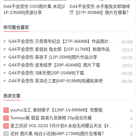
G44不会受伤 COS图片集 未花[2
G44不会受伤 水手服兔女郎咖啡
1P-235MB]资源分享
厅【27P-350MB】图片在哪看？
你可能也喜欢
♥
G44不会受伤 贝奇周年纪念【27P-366MB】作品图片未删减
01/08
♥
G44不会受伤 爱丽丝 兔女郎【15P-117MB】新版作品
10/13
♥
G44不会受伤 真夜子 [12P-25MB]图片作品分享
05/30
♥
G44不会受伤 逆发结罗【29P-454MB】图片下载
10/22
♥
G44不会受伤 S妹天使[20P-154MB]下载
05/30
♥
G44不会受伤 芙洛伦三套[64P-919MB]收藏起来吧
05/30
热评文章
yuuhui玉汇 善财娘子【126P-1V-890MB】完整版
1
0
Tomoyo酱 碧蓝 路易九世旗袍 20p适合珍藏
2
0
星之迟迟 VOL.0233 3月计划A 永劫无间樱云天女【42P-268MB】完整版
3
0
花铃 图片集 纯白小花嫁[48P-173MB]图片在哪看？
4
0