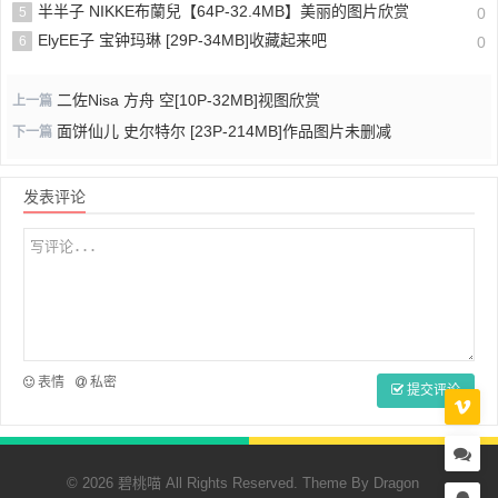
半半子 NIKKE布蘭兒【64P-32.4MB】美丽的图片欣赏
5
0
ElyEE子 宝钟玛琳 [29P-34MB]收藏起来吧
6
0
二佐Nisa 方舟 空[10P-32MB]视图欣赏
上一篇
面饼仙儿 史尔特尔 [23P-214MB]作品图片未删减
下一篇
发表评论
表情
私密
提交评论
© 2026 碧桃喵 All Rights Reserved. Theme By
Dragon