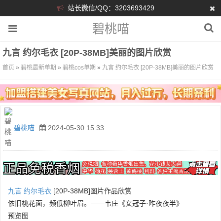
站长微信/QQ：3203693429
碧桃喵
九言 约尔毛衣 [20P-38MB]美丽的图片欣赏
首页
»
碧桃最新单期
»
碧桃cos单期
»
九言 约尔毛衣 [20P-38MB]美丽的图片欣赏
碧桃喵
2024-05-30 15:33
九言
约尔
毛衣
[20P-38MB]图片作品欣赏
依旧桃花面，频低柳叶眉。——韦庄《女冠子·昨夜夜半》
预览图