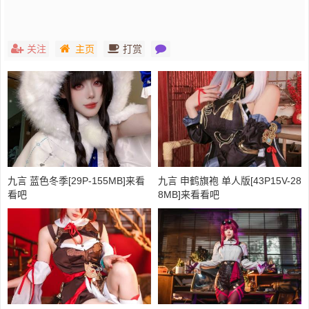
关注
主页
打赏
九言 蓝色冬季[29P-155MB]来看
九言 申鹤旗袍 单人版[43P15V-28
看吧
8MB]来看看吧