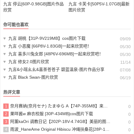
九言 停云[60P-0.98GB]图片作品
九言 卡芙卡[50P5V-1.07GB]最新
欣赏
图片欣赏
你可能也喜欢
♥
九言 胡桃【31P-9V219MB】cos图片下载
09/09
♥
九言 小恶魔 [66P8V-1.83GB]一起来欣赏吧！
05/30
♥
九言 喜多川兔女郎 [48P6V-696MB]一起来欣赏吧！
05/30
♥
九言 修女2.0图片欣赏
11/14
♥
九言&小瑶幺幺&喜茶苍苍子 碧蓝温泉-图片作品分享
07/08
♥
九言 Black Swan-图片欣赏
06/19
热评文章
奈月赛纳(奈月セナ) たまゆら A【74P-355MB】来看看吧
1
0
果咩酱w 麻衣校服 [30P-434MB]cos图片下载
2
0
阿薰kaOri 调教日记【202P-18V-4.74GB】美丽的图片分享
3
0
雨波_HaneAme Original Hibiscu 冲绳扶桑花[28P-161MB]cos图片下载
4
0