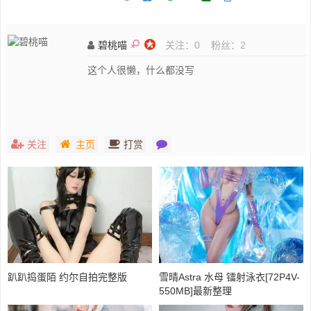
碧桃喵
关注：
0
粉丝：
2
这个人很懒，什么都没写
关注
主页
打赏
趴趴捣蛋陌 约尔自拍完整版
雪晴Astra 水母 镭射泳衣[72P4V-
550MB]最新整理