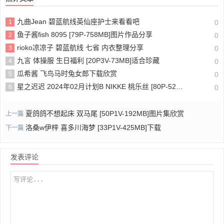
九曲Jean 碧蓝航线英仙座护士来看看吧
1
0
鱼子酱fish 8095 [79P-758MB]图片作品分享
2
0
rioko凉凉子 碧蓝航线 七省 内衣整理分享
3
0
九言 体操服 生日福利 [20P3V-73MB]适合珍藏
4
0
瓜希酱 飞鸟马时兔女郎下载欣赏
5
0
星之迟迟 2024年02月计划B NIKKE 桃乐丝 [80P-528MB]下载
6
0
夏鸽鸽不想起床 双马尾 [50P1V-192MB]图片集欣赏
上一篇
洛桑w伊梓 喜多川海梦 [33P1V-425MB]下载
下一篇
发表评论