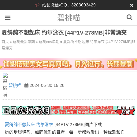
站长微信/QQ：3203693429
碧桃喵
夏鸽鸽不想起床 约尔泳衣 [44P1V-278MB]非常漂亮
首页
»
碧桃最新单期
»
碧桃cos单期
»
夏鸽鸽不想起床 约尔泳衣 [44P1V-278MB]非
常漂亮
碧桃喵
2024-05-30 15:28
夏鸽鸽不想起床
约尔
泳衣
[44P1V-278MB]图片下载
她的步履轻盈，如同优雅的舞者，每一步都散发出一种优雅和自