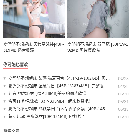
夏鸽鸽不想起床 天狼星泳装[43P-
夏鸽鸽不想起床 双马尾 [50P1V-1
319MB]适合收藏
92MB]图片集欣赏
你可能也喜欢
♥
夏鸽鸽不想起床 梨落 猫耳百合【47P-1V-1.02GB】图片作品分享
04/28
♥
夏鸽鸽不想起床 温泉假日【46P-1V-874MB】完整版
04/28
♥
九言 约尔毛衣 [20P-38MB]美丽的图片欣赏
05/30
♥
洛可ss 粉色泳衣 [33P-395MB]一起来欣赏吧！
05/31
♥
夏鸽鸽不想起床 监狱学园 白木芽衣子女紧【40P-145MB】微博照片
05/13
♥
萌芽儿o0 黑猫泳衣[10P-121MB]下载欣赏
05/30
热评文章