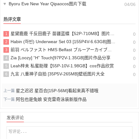
♥
Byoru Eve New Year Qipaocos图片下载
04/06
热评文章
星黛鹿鹿 千反田鹿子 苗疆蓝蝶【52P-710MB】图片作品资源
1
0
Habin (하빈) Underwear Set 03 [155P4V-6.63GB]图片下载
2
0
前羽 ベルファスト HMS Belfast ブルーアーカイブ【54P-23.8MB】未删减图片作品
3
0
Zia [Loozy] “H” Touch[97P2V-1.35GB]图片作品分享
4
0
Leah梓未 私蜜助理【55P-10V-1.98GB】cos作品欣赏
5
0
九言 八重神子自拍 [35P5V-265MB]壁纸图片大全
6
0
星之迟迟 星百合[15P-56M]看起来真不错哦
上一篇
阿包也是兔娘 安克雷奇泳装新版作品
下一篇
发表评论