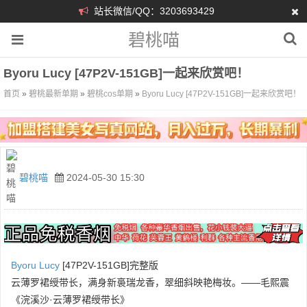
站长微信/QQ：3203693429
碧桃喵
Byoru Lucy [47P2V-151GB]一起来欣赏吧！
首页
»
碧桃最新单期
»
碧桃cos单期
»
Byoru Lucy [47P2V-151GB]一起来欣赏吧！
碧桃喵
2024-05-30 15:30
Byoru
Lucy
[47P2V-151GB]完整版
云薄罗裙绶带长，满身新裛瑞龙香，翠细斜映艳梅妆。——毛熙震
《浣溪沙·云薄罗裙绶带长》