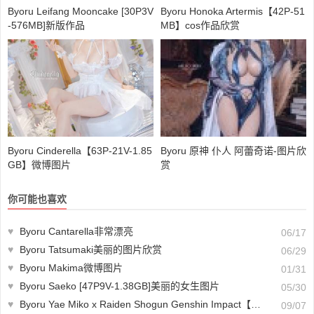
Byoru Leifang Mooncake [30P3V
Byoru Honoka Artermis【42P-51
-576MB]新版作品
MB】cos作品欣赏
Byoru Cinderella【63P-21V-1.85
Byoru 原神 仆人 阿蕾奇诺-图片欣
GB】微博图片
赏
你可能也喜欢
♥
Byoru Cantarella非常漂亮
06/17
♥
Byoru Tatsumaki美丽的图片欣赏
06/29
♥
Byoru Makima微博图片
01/31
♥
Byoru Saeko [47P9V-1.38GB]美丽的女生图片
05/30
♥
Byoru Yae Miko x Raiden Shogun Genshin Impact【102P-171MB】美丽的图片欣赏
09/07