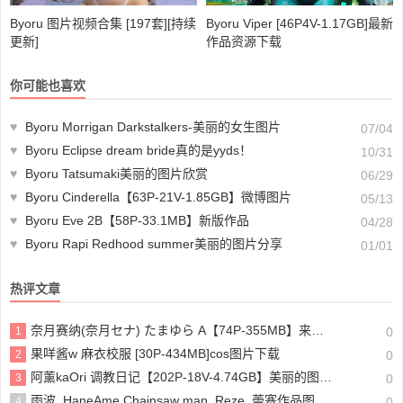
Byoru 图片视频合集 [197套][持续
Byoru Viper [46P4V-1.17GB]最新
更新]
作品资源下载
你可能也喜欢
♥
Byoru Morrigan Darkstalkers-美丽的女生图片
07/04
♥
Byoru Eclipse dream bride真的是yyds！
10/31
♥
Byoru Tatsumaki美丽的图片欣赏
06/29
♥
Byoru Cinderella【63P-21V-1.85GB】微博图片
05/13
♥
Byoru Eve 2B【58P-33.1MB】新版作品
04/28
♥
Byoru Rapi Redhood summer美丽的图片分享
01/01
热评文章
奈月赛纳(奈月セナ) たまゆら A【74P-355MB】来看看吧
1
0
果咩酱w 麻衣校服 [30P-434MB]cos图片下载
2
0
阿薰kaOri 调教日记【202P-18V-4.74GB】美丽的图片分享
3
0
雨波_HaneAme Chainsaw man_Reze_蕾塞作品图片未删减
4
0