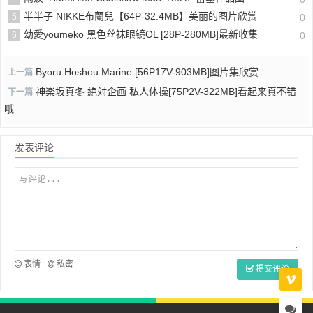
半半子 NIKKE布蘭兒【64P-32.4MB】美丽的图片欣赏
5
0
幼愛youmeko 黑色丝袜眼镜OL [28P-280MB]最新收集
6
0
Byoru Hoshou Marine [56P17V-903MB]图片集欣赏
上一篇
神楽坂真冬 絶対企画 私人体操[75P2V-322MB]看起来真不错
下一篇
哦
发表评论
表情
私密
提交评论