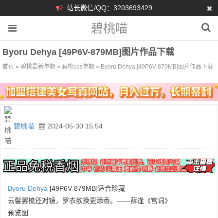
站长微信/QQ：3203693429
碧桃喵
Byoru Dehya [49P6V-879MB]图片作品下载
首页
»
碧桃最新单期
»
碧桃cos单期
»
Byoru Dehya [49P6V-879MB]图片作品下载
碧桃喵
2024-05-30 15:54
Byoru
Dehya
[49P6V-879MB]适合珍藏
云髻罢梳还对镜，罗衣欲换更添香。——薛逢《宫词》
预览图