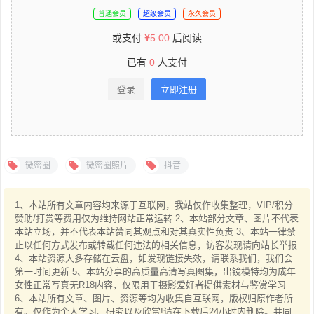
普通会员
超级会员
永久会员
或支付
5.00
后阅读
已有
0
人支付
登录
立即注册
微密圈
微密圈照片
抖音
1、本站所有文章内容均来源于互联网，我站仅作收集整理，VIP/积分
赞助/打赏等费用仅为维持网站正常运转 2、本站部分文章、图片不代表
本站立场，并不代表本站赞同其观点和对其真实性负责 3、本站一律禁
止以任何方式发布或转载任何违法的相关信息，访客发现请向站长举报
4、本站资源大多存储在云盘，如发现链接失效，请联系我们，我们会
第一时间更新 5、本站分享的高质量高清写真图集，出镜模特均为成年
女性正常写真无R18内容，仅限用于摄影爱好者提供素材与鉴赏学习
6、本站所有文章、图片、资源等均为收集自互联网，版权归原作者所
有。仅作为个人学习、研究以及欣赏!请在下载后24小时内删除。共同