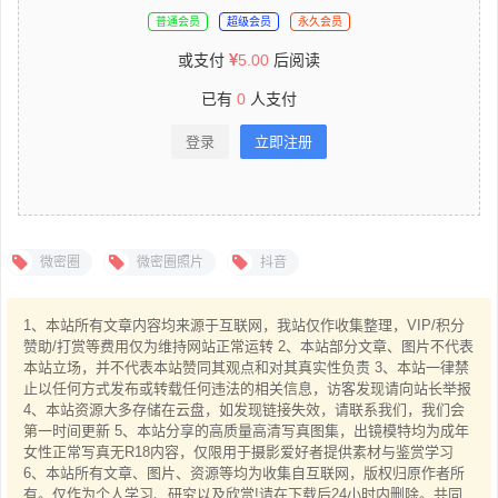
普通会员
超级会员
永久会员
或支付
5.00
后阅读
已有
0
人支付
登录
立即注册
微密圈
微密圈照片
抖音
1、本站所有文章内容均来源于互联网，我站仅作收集整理，VIP/积分
赞助/打赏等费用仅为维持网站正常运转 2、本站部分文章、图片不代表
本站立场，并不代表本站赞同其观点和对其真实性负责 3、本站一律禁
止以任何方式发布或转载任何违法的相关信息，访客发现请向站长举报
4、本站资源大多存储在云盘，如发现链接失效，请联系我们，我们会
第一时间更新 5、本站分享的高质量高清写真图集，出镜模特均为成年
女性正常写真无R18内容，仅限用于摄影爱好者提供素材与鉴赏学习
6、本站所有文章、图片、资源等均为收集自互联网，版权归原作者所
有。仅作为个人学习、研究以及欣赏!请在下载后24小时内删除。共同