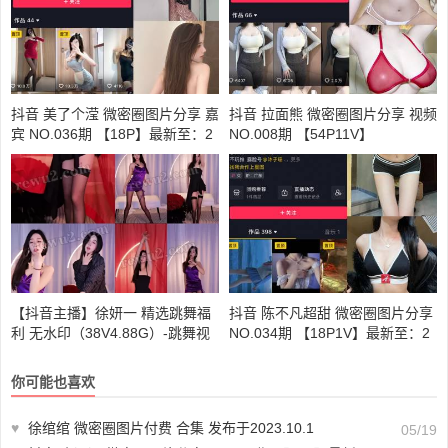
抖音 美了个滢 微密圈图片分享 嘉
抖音 拉面熊 微密圈图片分享 视频
宾 NO.036期 【18P】最新至：2
NO.008期 【54P11V】
024.5.30
【抖音主播】徐妍一 精选跳舞福
抖音 陈不凡超甜 微密圈图片分享
利 无水印（38V4.88G）-跳舞视
NO.034期 【18P1V】最新至：2
频大全
024.1.25
你可能也喜欢
♥
徐绾绾 微密圈图片付费 合集 发布于2023.10.1
05/19