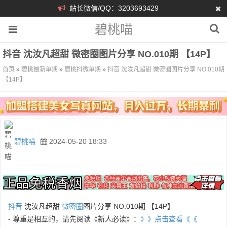
站长微信/QQ：3203693429
碧桃喵
抖音 沈汝凡超甜 微密圈图片分享 NO.010期 【14P】
首页
»
碧桃最新单期
»
碧桃抖微单期
»
抖音 沈汝凡超甜 微密圈图片分享 NO.010期
【14P】
碧桃喵
2024-05-20 18:33
抖音
沈汝凡超甜
微密圈
图片分享 NO.010期 【14P】
- 尊重是相互的，请先阅读《新人必读》：
》》点击查看《《