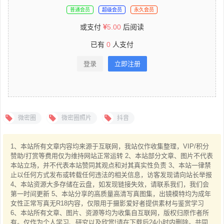
普通会员
超级会员
永久会员
或支付
5.00
后阅读
已有
0
人支付
登录
立即注册
微密圈
微密圈照片
抖音
1、本站所有文章内容均来源于互联网，我站仅作收集整理，VIP/积分
赞助/打赏等费用仅为维持网站正常运转 2、本站部分文章、图片不代表
本站立场，并不代表本站赞同其观点和对其真实性负责 3、本站一律禁
止以任何方式发布或转载任何违法的相关信息，访客发现请向站长举报
4、本站资源大多存储在云盘，如发现链接失效，请联系我们，我们会
第一时间更新 5、本站分享的高质量高清写真图集，出镜模特均为成年
女性正常写真无R18内容，仅限用于摄影爱好者提供素材与鉴赏学习
6、本站所有文章、图片、资源等均为收集自互联网，版权归原作者所
有。仅作为个人学习、研究以及欣赏!请在下载后24小时内删除。共同