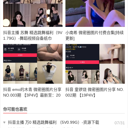
抖音主播 苏舞 精选跳舞福利（9V
小南希 微密圈图片付费合集[持续
1.79G）-舞蹈视频自备纸巾
更新]
抖音 emo的木青 微密圈图片分享
抖音 童锣烧 微密圈图片分享 NO.
NO.003期 【3P4V】最新至：20
002期 【19P4V】
23.6.15
你可能也喜欢
♥
抖音主播 万0 精选跳舞福利 （5V0.99G）-资源下载
07/31