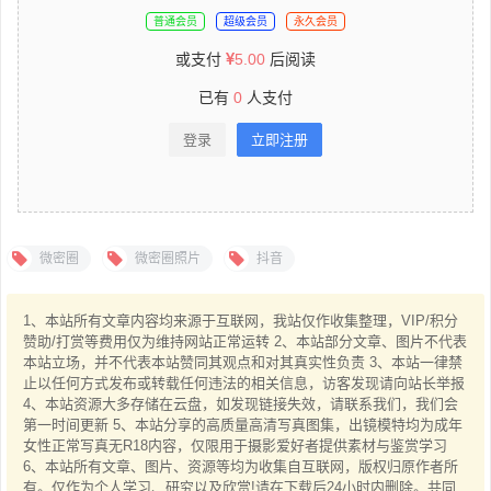
普通会员
超级会员
永久会员
或支付
5.00
后阅读
已有
0
人支付
登录
立即注册
微密圈
微密圈照片
抖音
1、本站所有文章内容均来源于互联网，我站仅作收集整理，VIP/积分
赞助/打赏等费用仅为维持网站正常运转 2、本站部分文章、图片不代表
本站立场，并不代表本站赞同其观点和对其真实性负责 3、本站一律禁
止以任何方式发布或转载任何违法的相关信息，访客发现请向站长举报
4、本站资源大多存储在云盘，如发现链接失效，请联系我们，我们会
第一时间更新 5、本站分享的高质量高清写真图集，出镜模特均为成年
女性正常写真无R18内容，仅限用于摄影爱好者提供素材与鉴赏学习
6、本站所有文章、图片、资源等均为收集自互联网，版权归原作者所
有。仅作为个人学习、研究以及欣赏!请在下载后24小时内删除。共同