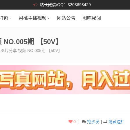
站长微信/QQ：3203693429
打包
碧桃主播视频
网站公告
图喵秘闻
O.005期 【50V】
片分享 视频 NO.005期 【50V】
0
|
抢沙发
|
隐藏边栏