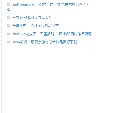
幼愛youmeko – 缘之空 春日野穹 白裙壁纸图片大
全
日奈娇 圣堂修女来看看吧
千煌弑夜 – 简杜图片作品欣赏
Natsuko夏夏子 – 碧蓝航线 白凤 和服图片作品资源
soso嗖嗖 – 明日奈旗袍最新作品资源下载