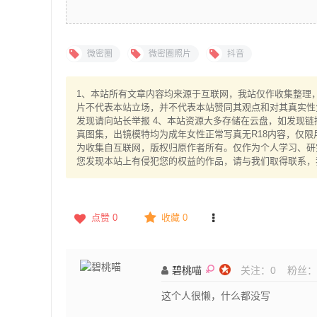
微密圈
微密圈照片
抖音
1、本站所有文章内容均来源于互联网，我站仅作收集整理，V
片不代表本站立场，并不代表本站赞同其观点和对其真实性
发现请向站长举报 4、本站资源大多存储在云盘，如发现链
真图集，出镜模特均为成年女性正常写真无R18内容，仅限
为收集自互联网，版权归原作者所有。仅作为个人学习、研究
您发现本站上有侵犯您的权益的作品，请与我们取得联系，
点赞
0
收藏 0
碧桃喵
关注：
0
粉丝：
这个人很懒，什么都没写