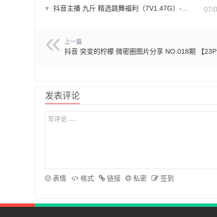
♥
抖音主播 九斤 精选跳舞福利（7V1.47G）-舞蹈资源
07/
上一篇
抖音 突变的柠檬 微密圈图片分享 NO.018期 【23
发表评论
表情
格式
链接
私密
签到