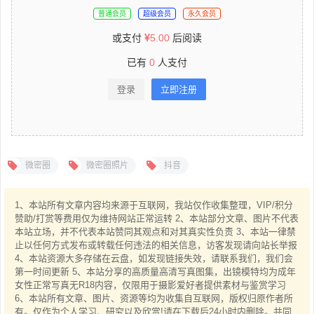
普通会员
超级会员
永久会员
或支付
5.00
后阅读
已有
0
人支付
登录
立即注册
微密圈
微密圈照片
抖音
1、本站所有文章内容均来源于互联网，我站仅作收集整理，VIP/积分
赞助/打赏等费用仅为维持网站正常运转 2、本站部分文章、图片不代表
本站立场，并不代表本站赞同其观点和对其真实性负责 3、本站一律禁
止以任何方式发布或转载任何违法的相关信息，访客发现请向站长举报
4、本站资源大多存储在云盘，如发现链接失效，请联系我们，我们会
第一时间更新 5、本站分享的高质量高清写真图集，出镜模特均为成年
女性正常写真无R18内容，仅限用于摄影爱好者提供素材与鉴赏学习
6、本站所有文章、图片、资源等均为收集自互联网，版权归原作者所
有。仅作为个人学习、研究以及欣赏!请在下载后24小时内删除。共同