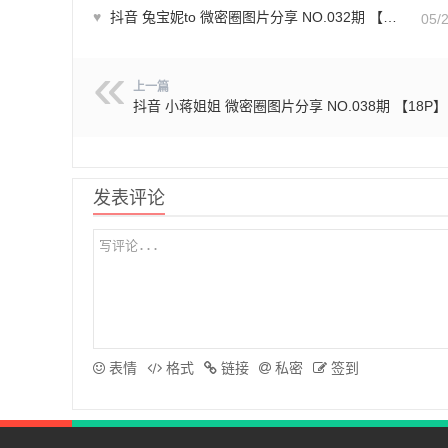
♥
抖音 兔宝妮to 微密圈图片分享 NO.032期 【39P2V】
05/
上一篇
抖音 小蒋姐姐 微密圈图片分享 NO.038期 【18P】
发表评论
表情
格式
链接
私密
签到