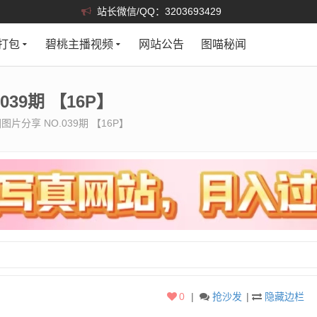
站长微信/QQ：3203693429
打包
碧桃主播视频
网站公告
图喵秘闻
39期 【16P】
片分享 NO.039期 【16P】
0
|
抢沙发
|
隐藏边栏