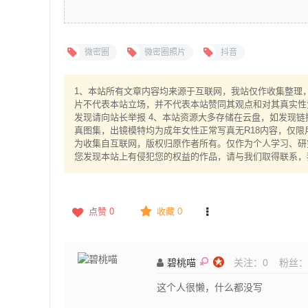
微密圈
微密圈照片
抖音
1、本站所有文章内容均来源于互联网，我站仅作收集整理，V
片不代表本站立场，并不代表本站赞同其观点和对其真实性
发现请向站长举报 4、本站资源大多存储在云盘，如发现链
真图集，出镜模特均为成年女性正常写真无R18内容，仅限
为收集自互联网，版权归原作者所有。仅作为个人学习、研究
您发现本站上有侵犯您的权益的作品，请与我们取得联系，
点赞
0
收藏 0
碧桃喵
关注：
0
粉丝：
这个人很懒，什么都没写