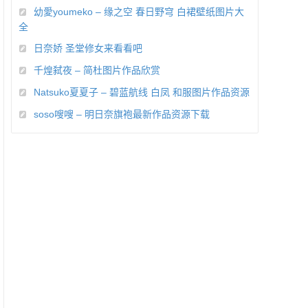
幼愛youmeko – 缘之空 春日野穹 白裙壁纸图片大
全
日奈娇 圣堂修女来看看吧
千煌弑夜 – 简杜图片作品欣赏
Natsuko夏夏子 – 碧蓝航线 白凤 和服图片作品资源
soso嗖嗖 – 明日奈旗袍最新作品资源下载