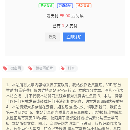
普通会员
超级会员
永久会员
或支付
5.00
后阅读
已有
0
人支付
登录
立即注册
微密圈
微密圈照片
抖音
1、本站所有文章内容均来源于互联网，我站仅作收集整理，VIP/积分
赞助/打赏等费用仅为维持网站正常运转 2、本站部分文章、图片不代表
本站立场，并不代表本站赞同其观点和对其真实性负责 3、本站一律禁
止以任何方式发布或转载任何违法的相关信息，访客发现请向站长举报
4、本站资源大多存储在云盘，如发现链接失效，请联系我们，我们会
第一时间更新 5、本站分享的高质量高清写真图集，出镜模特均为成年
女性正常写真无R18内容，仅限用于摄影爱好者提供素材与鉴赏学习
6、本站所有文章、图片、资源等均为收集自互联网，版权归原作者所
有。仅作为个人学习、研究以及欣赏!请在下载后24小时内删除。共同