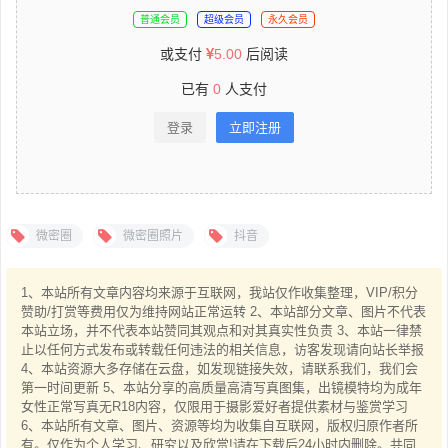
普通会员
超级会员
永久会员
或支付
5.00
后阅读
已有
0
人支付
登录
立即注册
微密圈
微密圈照片
抖音
1、本站所有文章内容均来源于互联网，我站仅作收集整理，VIP/积分
赞助/打赏等费用仅为维持网站正常运转 2、本站部分文章、图片不代表
本站立场，并不代表本站赞同其观点和对其真实性负责 3、本站一律禁
止以任何方式发布或转载任何违法的相关信息，访客发现请向站长举报
4、本站资源大多存储在云盘，如发现链接失效，请联系我们，我们会
第一时间更新 5、本站分享的高质量高清写真图集，出镜模特均为成年
女性正常写真无R18内容，仅限用于摄影爱好者提供素材与鉴赏学习
6、本站所有文章、图片、资源等均为收集自互联网，版权归原作者所
有。仅作为个人学习、研究以及欣赏!请在下载后24小时内删除。共同