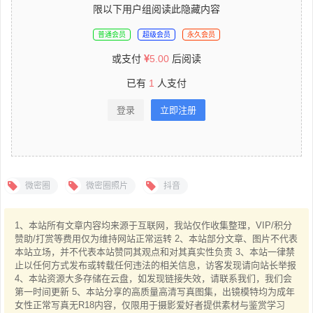
限以下用户组阅读此隐藏内容
普通会员
超级会员
永久会员
或支付
5.00
后阅读
已有
1
人支付
登录
立即注册
微密圈
微密圈照片
抖音
1、本站所有文章内容均来源于互联网，我站仅作收集整理，VIP/积分
赞助/打赏等费用仅为维持网站正常运转 2、本站部分文章、图片不代表
本站立场，并不代表本站赞同其观点和对其真实性负责 3、本站一律禁
止以任何方式发布或转载任何违法的相关信息，访客发现请向站长举报
4、本站资源大多存储在云盘，如发现链接失效，请联系我们，我们会
第一时间更新 5、本站分享的高质量高清写真图集，出镜模特均为成年
女性正常写真无R18内容，仅限用于摄影爱好者提供素材与鉴赏学习