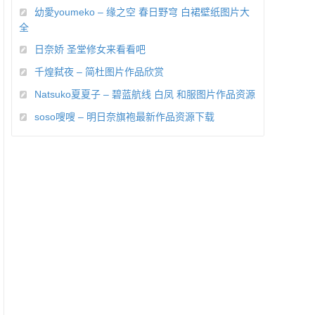
幼愛youmeko – 缘之空 春日野穹 白裙壁纸图片大
全
日奈娇 圣堂修女来看看吧
千煌弑夜 – 简杜图片作品欣赏
Natsuko夏夏子 – 碧蓝航线 白凤 和服图片作品资源
soso嗖嗖 – 明日奈旗袍最新作品资源下载