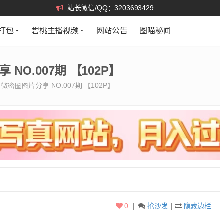
站长微信/QQ：3203693429
打包
碧桃主播视频
网站公告
图喵秘闻
NO.007期 【102P】
微密圈图片分享 NO.007期 【102P】
0
|
抢沙发
|
隐藏边栏