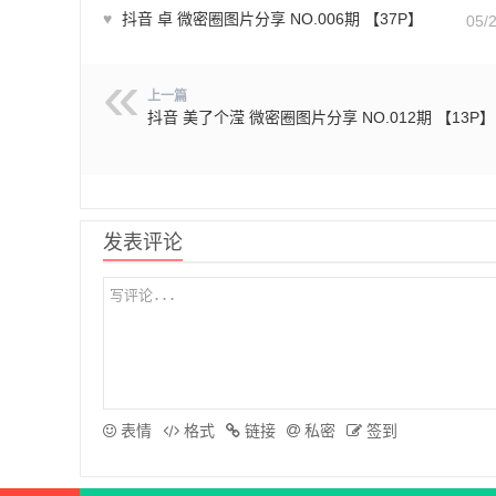
♥
抖音 卓 微密圈图片分享 NO.006期 【37P】
05/
上一篇
抖音 美了个滢 微密圈图片分享 NO.012期 【13P】
发表评论
表情
格式
链接
私密
签到