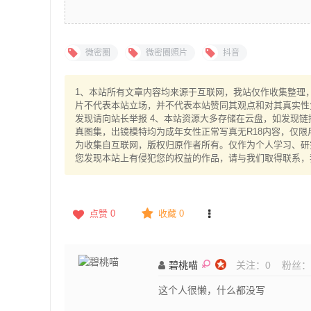
微密圈
微密圈照片
抖音
1、本站所有文章内容均来源于互联网，我站仅作收集整理，V
片不代表本站立场，并不代表本站赞同其观点和对其真实性
发现请向站长举报 4、本站资源大多存储在云盘，如发现链
真图集，出镜模特均为成年女性正常写真无R18内容，仅限
为收集自互联网，版权归原作者所有。仅作为个人学习、研究
您发现本站上有侵犯您的权益的作品，请与我们取得联系，
点赞
0
收藏 0
碧桃喵
关注：
0
粉丝：
这个人很懒，什么都没写