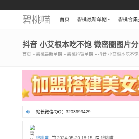
碧桃喵
首页
碧桃最新单期
碧桃合集
抖音 小艾根本吃不饱 微密圈图片分享 
首页
»
碧桃最新单期
»
碧桃抖微单期
»
抖音 小艾根本吃不饱 
站长微信/QQ：3203693429
站长微信/QQ：3203693429
碧桃喵
2024-05-20 18:15
碧桃喵