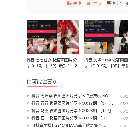
关注
主页
打赏
抖音 七七仙女 微密圈图片分
抖音 美酱Nami 微密圈
享 011期 【12P】最新至：2
享 NO.019期 【9P】最
023.12.16
至：2023.7.22
你可能也喜欢
♥
抖音 周温柔 微密圈图片分享 VIP嘉宾帖 NO.001期 【9P】
05/
♥
抖音 音音 微密圈图片分享 NO.017期 【37P2V】最新至：2023.12.11
05/
♥
抖音 奶雯 微密圈图片分享 NO.003期 【42P】
05/
♥
抖音 石一 微密圈图片分享 NO.007期 【10P2V】最新至：2023.7.8
05/
♥
【抖音主播】菲兮/SHANA菲兮跳舞集合 无水印 （22v/1.18g）-舞蹈视频自备纸巾
06/