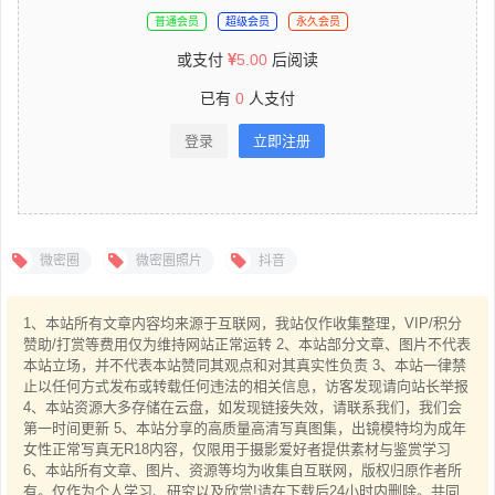
普通会员
超级会员
永久会员
或支付
5.00
后阅读
已有
0
人支付
登录
立即注册
微密圈
微密圈照片
抖音
1、本站所有文章内容均来源于互联网，我站仅作收集整理，VIP/积分
赞助/打赏等费用仅为维持网站正常运转 2、本站部分文章、图片不代表
本站立场，并不代表本站赞同其观点和对其真实性负责 3、本站一律禁
止以任何方式发布或转载任何违法的相关信息，访客发现请向站长举报
4、本站资源大多存储在云盘，如发现链接失效，请联系我们，我们会
第一时间更新 5、本站分享的高质量高清写真图集，出镜模特均为成年
女性正常写真无R18内容，仅限用于摄影爱好者提供素材与鉴赏学习
6、本站所有文章、图片、资源等均为收集自互联网，版权归原作者所
有。仅作为个人学习、研究以及欣赏!请在下载后24小时内删除。共同