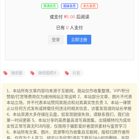
普通会员
超级会员
永久会员
或支付
5.00
后阅读
已有
0
人支付
登录
立即注册
微密圈
微密圈照片
抖音
1、本站所有文章内容均来源于互联网，我站仅作收集整理，VIP/积分
赞助/打赏等费用仅为维持网站正常运转 2、本站部分文章、图片不代表
本站立场，并不代表本站赞同其观点和对其真实性负责 3、本站一律禁
止以任何方式发布或转载任何违法的相关信息，访客发现请向站长举报
4、本站资源大多存储在云盘，如发现链接失效，请联系我们，我们会
第一时间更新 5、本站分享的高质量高清写真图集，出镜模特均为成年
女性正常写真无R18内容，仅限用于摄影爱好者提供素材与鉴赏学习
6、本站所有文章、图片、资源等均为收集自互联网，版权归原作者所
有。仅作为个人学习、研究以及欣赏!请在下载后24小时内删除。共同