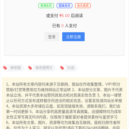
普通会员
超级会员
永久会员
或支付
5.00
后阅读
已有
0
人支付
登录
立即注册
微密圈
微密圈照片
抖音
1、本站所有文章内容均来源于互联网，我站仅作收集整理，VIP/积分
赞助/打赏等费用仅为维持网站正常运转 2、本站部分文章、图片不代表
本站立场，并不代表本站赞同其观点和对其真实性负责 3、本站一律禁
止以任何方式发布或转载任何违法的相关信息，访客发现请向站长举报
4、本站资源大多存储在云盘，如发现链接失效，请联系我们，我们会
第一时间更新 5、本站分享的高质量高清写真图集，出镜模特均为成年
女性正常写真无R18内容，仅限用于摄影爱好者提供素材与鉴赏学习
6、本站所有文章、图片、资源等均为收集自互联网，版权归原作者所
有。仅作为个人学习、研究以及欣赏!请在下载后24小时内删除。共同