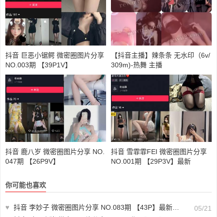
抖音 巨恶小锯鳄 微密圈图片分享
【抖音主播】辣条条 无水印（6v/
NO.003期 【39P1V】
309m)-热舞 主播
抖音 鹿八岁 微密圈图片分享 NO.
抖音 雪霏霏FEI 微密圈图片分享
047期 【26P9V】
NO.001期 【29P3V】最新
你可能也喜欢
♥
抖音 李妙子 微密圈图片分享 NO.083期 【43P】最新至：2023.12.04
05/21