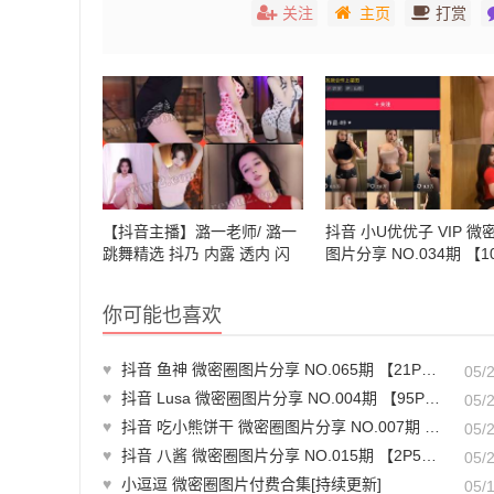
关注
主页
打赏
【抖音主播】潞一老师/ 潞一
抖音 小U优优子 VIP 微
跳舞精选 抖乃 内露 透内 闪
图片分享 NO.034期 【1
现 (56v/2.28g)-热舞主播视频
V】最新至：2023.12.04
你可能也喜欢
♥
抖音 鱼神 微密圈图片分享 NO.065期 【21P】最新至：2023.12.23
05/
♥
抖音 Lusa 微密圈图片分享 NO.004期 【95P1V】
05/
♥
抖音 吃小熊饼干 微密圈图片分享 NO.007期 【16P2V】最新至：2024.3.28
05/
♥
抖音 八酱 微密圈图片分享 NO.015期 【2P5V】最新至：2023.12.26
05/
♥
小逗逗 微密圈图片付费合集[持续更新]
05/