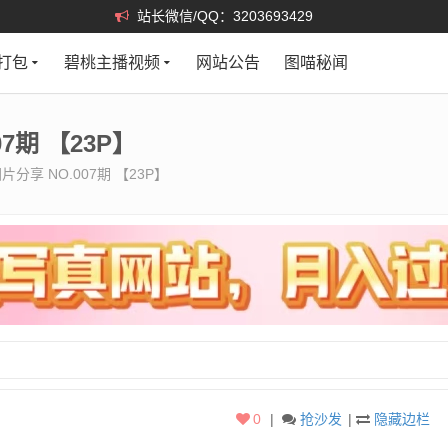
站长微信/QQ：3203693429
打包
碧桃主播视频
网站公告
图喵秘闻
7期 【23P】
分享 NO.007期 【23P】
0
|
抢沙发
|
隐藏边栏