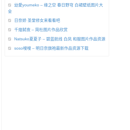
幼愛youmeko – 缘之空 春日野穹 白裙壁纸图片大
全
日奈娇 圣堂修女来看看吧
千煌弑夜 – 简杜图片作品欣赏
Natsuko夏夏子 – 碧蓝航线 白凤 和服图片作品资源
soso嗖嗖 – 明日奈旗袍最新作品资源下载