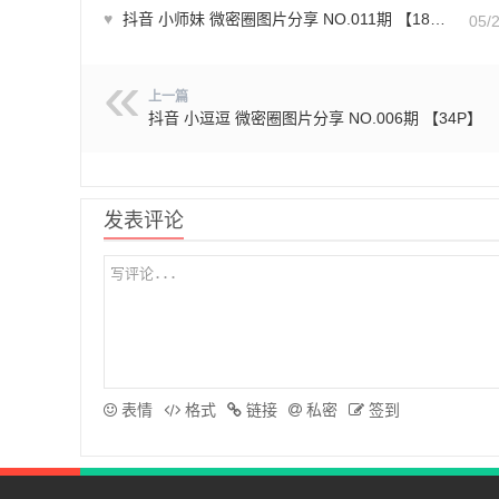
♥
抖音 小师妹 微密圈图片分享 NO.011期 【18P】
05/
上一篇
抖音 小逗逗 微密圈图片分享 NO.006期 【34P】
发表评论
表情
格式
链接
私密
签到