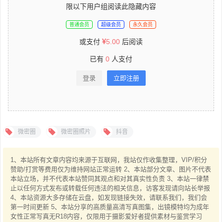
限以下用户组阅读此隐藏内容
普通会员
超级会员
永久会员
或支付
5.00
后阅读
已有
0
人支付
登录
立即注册
微密圈
微密圈照片
抖音
1、本站所有文章内容均来源于互联网，我站仅作收集整理，VIP/积分
赞助/打赏等费用仅为维持网站正常运转 2、本站部分文章、图片不代表
本站立场，并不代表本站赞同其观点和对其真实性负责 3、本站一律禁
止以任何方式发布或转载任何违法的相关信息，访客发现请向站长举报
4、本站资源大多存储在云盘，如发现链接失效，请联系我们，我们会
第一时间更新 5、本站分享的高质量高清写真图集，出镜模特均为成年
女性正常写真无R18内容，仅限用于摄影爱好者提供素材与鉴赏学习