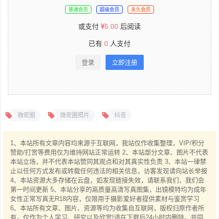
普通会员
超级会员
永久会员
或支付
5.00
后阅读
已有
0
人支付
登录
立即注册
微密圈
微密圈照片
抖音
1、本站所有文章内容均来源于互联网，我站仅作收集整理，VIP/积分
赞助/打赏等费用仅为维持网站正常运转 2、本站部分文章、图片不代表
本站立场，并不代表本站赞同其观点和对其真实性负责 3、本站一律禁
止以任何方式发布或转载任何违法的相关信息，访客发现请向站长举报
4、本站资源大多存储在云盘，如发现链接失效，请联系我们，我们会
第一时间更新 5、本站分享的高质量高清写真图集，出镜模特均为成年
女性正常写真无R18内容，仅限用于摄影爱好者提供素材与鉴赏学习
6、本站所有文章、图片、资源等均为收集自互联网，版权归原作者所
有。仅作为个人学习、研究以及欣赏!请在下载后24小时内删除。共同