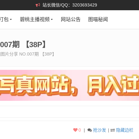
站长微信/QQ：3203693429
打包
碧桃主播视频
网站公告
图喵秘闻
07期 【38P】
片分享 NO.007期 【38P】
0
|
抢沙发
|
隐藏边栏