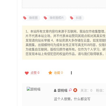
微密圈
微密圈照片
抖音
1、本站所有文章内容均来源于互联网，我站仅作收集整理，V
片不代表本站立场，并不代表本站赞同其观点和对其真实性
发现请向站长举报 4、本站资源大多存储在云盘，如发现链
真图集，出镜模特均为成年女性正常写真无R18内容，仅限
为收集自互联网，版权归原作者所有。仅作为个人学习、研究
您发现本站上有侵犯您的权益的作品，请与我们取得联系，
点赞
0
收藏 0
碧桃喵
关注：
0
粉丝：
这个人很懒，什么都没写