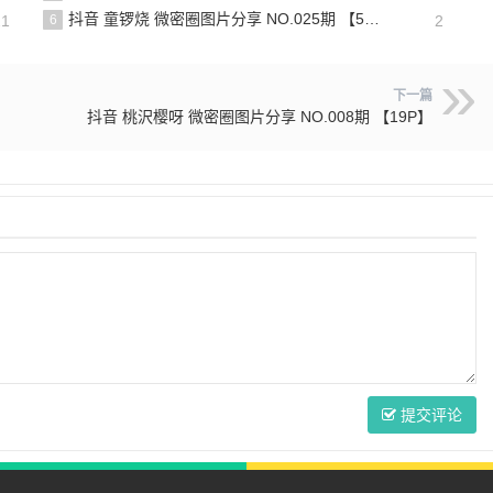
抖音 童锣烧 微密圈图片分享 NO.025期 【5V】最新至：2025.3.12
21
6
2
下一篇
抖音 桃沢樱呀 微密圈图片分享 NO.008期 【19P】
提交评论