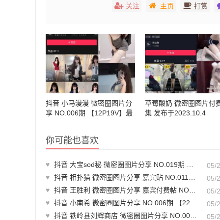
关注
主页
打赏
抖音 小马漫漫 微密圈图片分
草莓酸奶 微密圈图片付费
享 NO.006期 【12P19V】最
集 发布于2023.10.4
新至：2023.12.09
你可能也喜欢
♥
抖音 大宝sod秘 微密圈图片分享 NO.019期 【7P】最新至：2023.9.11
05/
♥
抖音 相扑猫 微密圈图片分享 嘉宾贴 NO.011期 【25P】
05/
♥
抖音 王胜利 微密圈图片分享 嘉宾付费帖 NO.010期 【23P】
05/
♥
抖音 小南希 微密圈图片分享 NO.006期 【22P2V】
05/
♥
抖音 铁岭县刘辉商店 微密圈图片分享 NO.001期 【11V6P】有点坑，目前发的基本是抖音上视频
05/