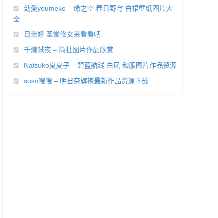
幼愛youmeko – 缘之空 春日野穹 白裙壁纸图片大
全
日奈娇 圣堂修女来看看吧
千煌弑夜 – 简杜图片作品欣赏
Natsuko夏夏子 – 碧蓝航线 白凤 和服图片作品资源
soso嗖嗖 – 明日奈旗袍最新作品资源下载