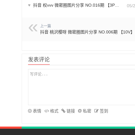
♥
抖音 权vvv 微密圈图片分享 NO.016期 【3P3V】最新至：2023.9.29
05/
上一篇
抖音 桃沢樱呀 微密圈图片分享 NO.006期 【10V】
发表评论
表情
格式
链接
私密
签到