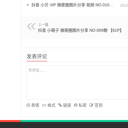
♥
抖音 小贝 VIP 微密圈图片分享 视频 NO.010期 【30V】
05/
上一篇
抖音 小萌子 微密圈图片分享 NO.009期 【61P】
发表评论
表情
格式
链接
私密
签到