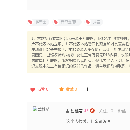
微密圈
微密圈照片
抖音
1、本站所有文章内容均来源于互联网，我站仅作收集整理，V
片不代表本站立场，并不代表本站赞同其观点和对其真实性
发现请向站长举报 4、本站资源大多存储在云盘，如发现链
真图集，出镜模特均为成年女性正常写真无R18内容，仅限
为收集自互联网，版权归原作者所有。仅作为个人学习、研究
您发现本站上有侵犯您的权益的作品，请与我们取得联系，
点赞
0
收藏 0
碧桃喵
关注：
0
粉丝：
这个人很懒，什么都没写