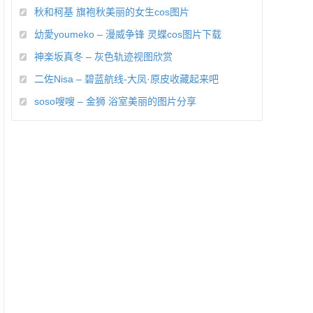
秋和柯基 旗袍秋美丽的女生cos图片
幼愛youmeko – 漫威争锋 灵蝶cos图片下载
神楽坂真冬 – 灰色轨迹视图欣赏
二佐Nisa – 碧蓝航线-大凤·原皮收藏起来吧
soso嗖嗖 – 金狮 浴室美丽的图片分享