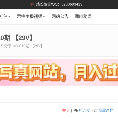
站长微信/QQ：3203693429
打包
碧桃主播视频
网站公告
图喵秘闻
0期 【29V】
分享 NO.010期 【29V】
0
|
抢沙发
|
隐藏边栏