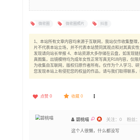
微密圈
微密圈照片
抖音
1、本站所有文章内容均来源于互联网，我站仅作收集整理，V
片不代表本站立场，并不代表本站赞同其观点和对其真实性
发现请向站长举报 4、本站资源大多存储在云盘，如发现链
真图集，出镜模特均为成年女性正常写真无R18内容，仅限
为收集自互联网，版权归原作者所有。仅作为个人学习、研究
您发现本站上有侵犯您的权益的作品，请与我们取得联系，
点赞
0
收藏 0
碧桃喵
关注：
0
粉丝：
这个人很懒，什么都没写