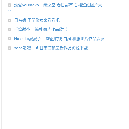
幼愛youmeko – 缘之空 春日野穹 白裙壁纸图片大
全
日奈娇 圣堂修女来看看吧
千煌弑夜 – 简杜图片作品欣赏
Natsuko夏夏子 – 碧蓝航线 白凤 和服图片作品资源
soso嗖嗖 – 明日奈旗袍最新作品资源下载