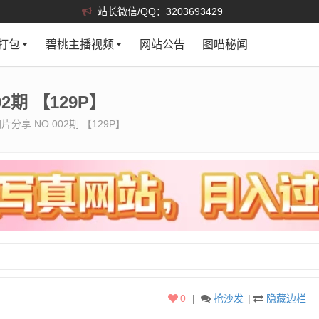
站长微信/QQ：3203693429
打包
碧桃主播视频
网站公告
图喵秘闻
2期 【129P】
分享 NO.002期 【129P】
0
|
抢沙发
|
隐藏边栏