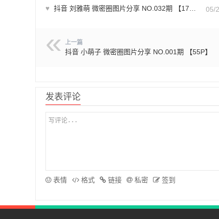
♥
抖音 刘雅萌 微密圈图片分享 NO.032期 【17P1V】
05/
上一篇
抖音 小萌子 微密圈图片分享 NO.001期 【55P】
发表评论
表情
格式
链接
私密
签到