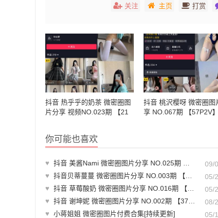
关注
主页
打赏
抖音 热乎乎的奶茶 微密圈图
抖音 桃沢樱呀 微密圈图
片分享 视频NO.023期 【21
享 NO.067期 【57P2V
P】
你可能也喜欢
♥
抖音 美酱Nami 微密圈图片分享 NO.025期 【32P】最新至：2024.8.29
09/
♥
抖音贝蒂蔓蔓 微密圈图片分享 NO.003期 【52P2V】
05/
♥
抖音 草莓酸奶 微密圈图片分享 NO.016期 【32P】
05/
♥
抖音 谢坤妮 微密圈图片分享 NO.002期 【37P30V】
08/
♥
小蒋姐姐 微密圈图片付费合集[持续更新]
05/