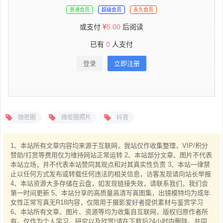
普通会员
超级会员
永久会员
或支付
5.00
后阅读
已有
0
人支付
登录
立即注册
微密圈
微密圈照片
抖音
1、本站所有文章内容均来源于互联网，我站仅作收集整理，VIP/积分
赞助/打赏等费用仅为维持网站正常运转 2、本站部分文章、图片不代表
本站立场，并不代表本站赞同其观点和对其真实性负责 3、本站一律禁
止以任何方式发布或转载任何违法的相关信息，访客发现请向站长举报
4、本站资源大多存储在云盘，如发现链接失效，请联系我们，我们会
第一时间更新 5、本站分享的高质量高清写真图集，出镜模特均为成年
女性正常写真无R18内容，仅限用于摄影爱好者提供素材与鉴赏学习
6、本站所有文章、图片、资源等均为收集自互联网，版权归原作者所
有。仅作为个人学习、研究以及欣赏!请在下载后24小时内删除。共同