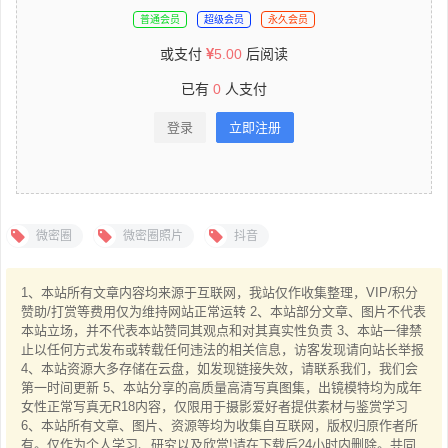
普通会员
超级会员
永久会员
或支付
5.00
后阅读
已有
0
人支付
登录
立即注册
微密圈
微密圈照片
抖音
1、本站所有文章内容均来源于互联网，我站仅作收集整理，VIP/积分
赞助/打赏等费用仅为维持网站正常运转 2、本站部分文章、图片不代表
本站立场，并不代表本站赞同其观点和对其真实性负责 3、本站一律禁
止以任何方式发布或转载任何违法的相关信息，访客发现请向站长举报
4、本站资源大多存储在云盘，如发现链接失效，请联系我们，我们会
第一时间更新 5、本站分享的高质量高清写真图集，出镜模特均为成年
女性正常写真无R18内容，仅限用于摄影爱好者提供素材与鉴赏学习
6、本站所有文章、图片、资源等均为收集自互联网，版权归原作者所
有。仅作为个人学习、研究以及欣赏!请在下载后24小时内删除。共同