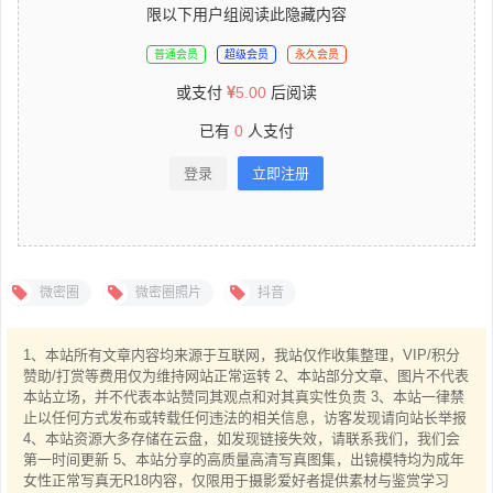
限以下用户组阅读此隐藏内容
普通会员
超级会员
永久会员
或支付
5.00
后阅读
已有
0
人支付
登录
立即注册
微密圈
微密圈照片
抖音
1、本站所有文章内容均来源于互联网，我站仅作收集整理，VIP/积分
赞助/打赏等费用仅为维持网站正常运转 2、本站部分文章、图片不代表
本站立场，并不代表本站赞同其观点和对其真实性负责 3、本站一律禁
止以任何方式发布或转载任何违法的相关信息，访客发现请向站长举报
4、本站资源大多存储在云盘，如发现链接失效，请联系我们，我们会
第一时间更新 5、本站分享的高质量高清写真图集，出镜模特均为成年
女性正常写真无R18内容，仅限用于摄影爱好者提供素材与鉴赏学习