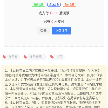
普通会员
超级会员
永久会员
或支付
5.00
后阅读
已有
0
人支付
登录
立即注册
微密圈
微密圈照片
抖音
1、本站所有文章内容均来源于互联网，我站仅作收集整理，VIP/积分
赞助/打赏等费用仅为维持网站正常运转 2、本站部分文章、图片不代表
本站立场，并不代表本站赞同其观点和对其真实性负责 3、本站一律禁
止以任何方式发布或转载任何违法的相关信息，访客发现请向站长举报
4、本站资源大多存储在云盘，如发现链接失效，请联系我们，我们会
第一时间更新 5、本站分享的高质量高清写真图集，出镜模特均为成年
女性正常写真无R18内容，仅限用于摄影爱好者提供素材与鉴赏学习
6、本站所有文章、图片、资源等均为收集自互联网，版权归原作者所
有。仅作为个人学习、研究以及欣赏!请在下载后24小时内删除。共同