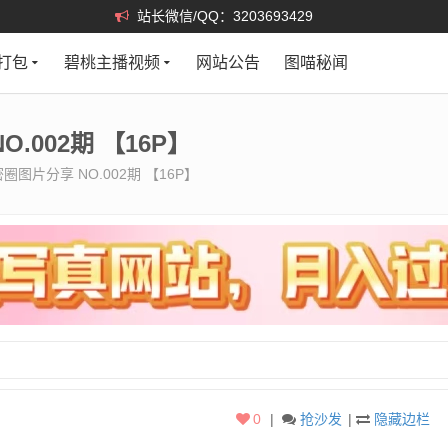
站长微信/QQ：3203693429
打包
碧桃主播视频
网站公告
图喵秘闻
.002期 【16P】
密圈图片分享 NO.002期 【16P】
0
|
抢沙发
|
隐藏边栏