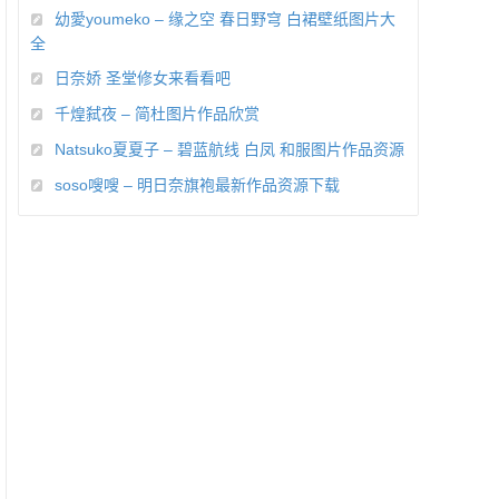
幼愛youmeko – 缘之空 春日野穹 白裙壁纸图片大
全
日奈娇 圣堂修女来看看吧
千煌弑夜 – 简杜图片作品欣赏
Natsuko夏夏子 – 碧蓝航线 白凤 和服图片作品资源
soso嗖嗖 – 明日奈旗袍最新作品资源下载