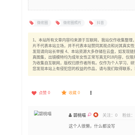
微密圈
微密圈照片
抖音
1、本站所有文章内容均来源于互联网，我站仅作收集整理，V
片不代表本站立场，并不代表本站赞同其观点和对其真实性
发现请向站长举报 4、本站资源大多存储在云盘，如发现链
真图集，出镜模特均为成年女性正常写真无R18内容，仅限
为收集自互联网，版权归原作者所有。仅作为个人学习、研究
您发现本站上有侵犯您的权益的作品，请与我们取得联系，
点赞
0
收藏 0
碧桃喵
关注：
0
粉丝：
这个人很懒，什么都没写