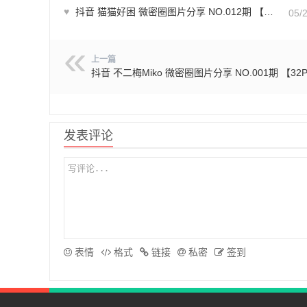
♥
抖音 猫猫好困 微密圈图片分享 NO.012期 【9P】
05/
上一篇
抖音 不二梅Miko 微密圈图片分享 NO.001期 【32
发表评论
表情
格式
链接
私密
签到