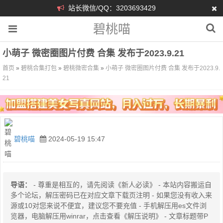
站长微信/QQ：3203693429
碧桃喵
小萌子 微密圈图片付费 合集 发布于2023.9.21
首页
»
碧桃合集打包
»
碧桃微密合集
»
小萌子 微密圈图片付费 合集 发布于2023.9.
21
碧桃喵
2024-05-19 15:47
导语：
- 尊重是相互的，请先阅读《新人必读》 - 本站内容搬运自
多个论坛，解压密码已在对应文章下载页注明 - 如果您没有收入来
源或10对您来说不便宜，建议您不要充值 - 手机解压用es文件浏
览器，电脑解压用winrar，点击查看《解压说明》 - 文章标题带P