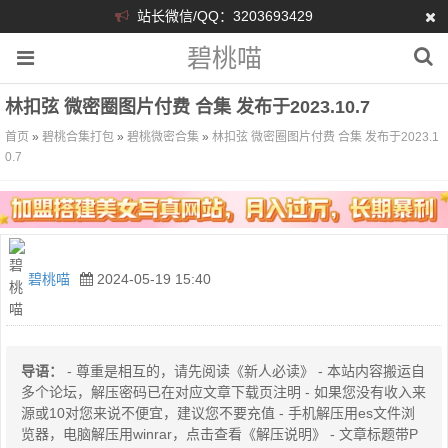
站长微信/QQ：3203693429
碧桃喵
林扣弦 微密圈图片付费 合集 发布于2023.10.7
首页
»
碧桃合集打包
»
碧桃微密合集
»
林扣弦 微密圈图片付费 合集 发布于2023.1
0.7
碧桃喵
2024-05-19 15:40
导语：
- 尊重是相互的，请先阅读《新人必读》 - 本站内容搬运自
多个论坛，解压密码已在对应文章下载页注明 - 如果您没有收入来
源或10对您来说不便宜，建议您不要充值 - 手机解压用es文件浏
览器，电脑解压用winrar，点击查看《解压说明》 - 文章标题带P