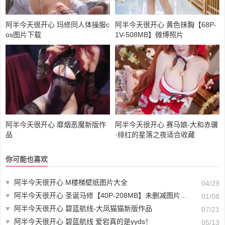
阿半今天很开心 玛修同人体操服c
阿半今天很开心 黄色抹胸【68P-
os图片下载
1V-508MB】微博照片
阿半今天很开心 靡烟恶魔新版作
阿半今天很开心 赛马娘-大和赤骥
品
·绯红的星落之夜适合收藏
你可能也喜欢
♥
阿半今天很开心 M楼梯壁纸图片大全
04/29
♥
阿半今天很开心 圣诞马修【40P-208MB】未删减图片作品
01/08
♥
阿半今天很开心 碧蓝航线-大凤猫猫新版作品
07/21
♥
阿半今天很开心 碧蓝航线 爱宕真的是yyds！
05/13