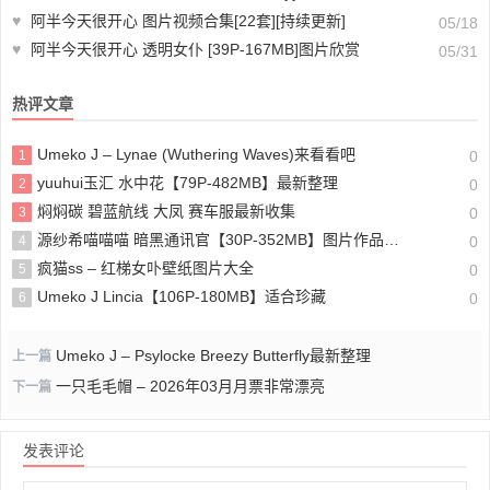
♥
阿半今天很开心 图片视频合集[22套][持续更新]
05/18
♥
阿半今天很开心 透明女仆 [39P-167MB]图片欣赏
05/31
热评文章
Umeko J – Lynae (Wuthering Waves)来看看吧
1
0
yuuhui玉汇 水中花【79P-482MB】最新整理
2
0
焖焖碳 碧蓝航线 大凤 赛车服最新收集
3
0
源纱希喵喵喵 暗黑通讯官【30P-352MB】图片作品下载
4
0
疯猫ss – 红梯女卟壁纸图片大全
5
0
Umeko J Lincia【106P-180MB】适合珍藏
6
0
Umeko J – Psylocke Breezy Butterfly最新整理
上一篇
一只毛毛帽 – 2026年03月月票非常漂亮
下一篇
发表评论