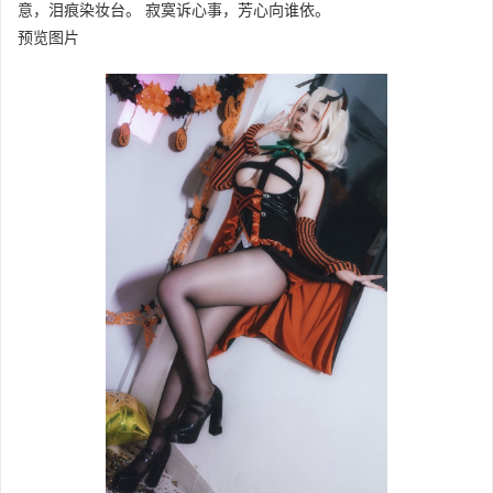
意，泪痕染妆台。 寂寞诉心事，芳心向谁依。
预览图片