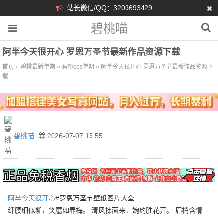
站长微信/QQ：3203693429
碧桃喵
阿半今天很开心 罗恩万圣节最新作品资源下载
首页
»
碧桃最新单期
»
碧桃cos单期
»
阿半今天很开心 罗恩万圣节最新作品资源下
载
碧桃喵
2026-07-07 15:55
阿半今天很开心
#罗恩万圣节壁纸图片大全
纤腰细似柳，笑靥如春梅。 清风拂面来，婉约胜花开。 眉梢含情