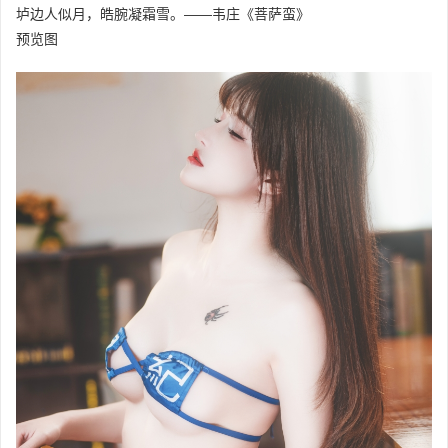
垆边人似月，皓腕凝霜雪。——韦庄《菩萨蛮》
预览图