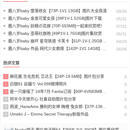
♥
鹿八岁baby 堕落修女【73P-1V1.13GB】图片大全高清
09/26
♥
鹿八岁baby 金发可爱女孩 [39P1V-1.52GB]图片下载
05/31
♥
鹿八岁baby 妖精の花嫁 [70P-553MB]一起来欣赏吧！
07/31
♥
鹿八岁baby 歪萌社旗袍 [49P1V-1.75GB]图片集欣赏
05/31
♥
鹿八岁baby 崩坏 星穹铁道 卡芙卡【61P-1V-1.25GB】整理分享
04/28
♥
鹿八岁baby 作品 网代少女救赎【142P-1V1.14GB】美丽的女生图片
06/06
热评文章
麻花酱 生化危机 艾达王【24P-19.5MB】图片包分享
1
0
白银81 自撮り Vol.098微博照片
2
0
是一只废喵了 24年7月 Fantia订阅【60P-6V583MB】下载
3
0
阿半今天很开心 社畜自拍图片包分享
4
0
雨波_HaneAme 勝利的女神 梅裡 兔女郎【37P-138MB】整理分享
5
0
Umeko J – Emma Secret Therapy新版作品
6
0
Nyako喵子 图片电子版54【265P-2V1.30GB】图片集欣赏