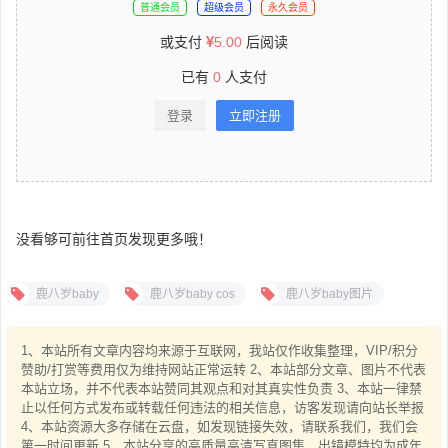
普通会员
超级会员
永久会员
或支付
5.00
后阅读
已有
0
人支付
登录
立即注册
没看够可前往首页发现更多哦！
鹿八岁baby
鹿八岁baby cos
鹿八岁baby图片
1、本站所有文章内容均来源于互联网，我站仅作收集整理，VIP/积分
赞助/打赏等费用仅为维持网站正常运转 2、本站部分文章、图片不代表
本站立场，并不代表本站赞同其观点和对其真实性负责 3、本站一律禁
止以任何方式发布或转载任何违法的相关信息，访客发现请向站长举报
4、本站资源大多存储在云盘，如发现链接失效，请联系我们，我们会
第一时间更新 5、本站分享的高质量高清写真图集，出镜模特均为成年