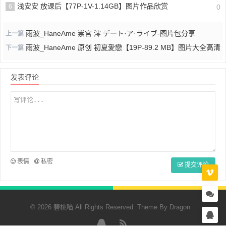
浅安安 放课后【77P-1V-1.14GB】图片作品欣赏
6
0
雨波_HaneAme 崇宮 澪 デート·ア·ライブ-图片包分享
上一篇
雨波_HaneAme 原创 初夏愛戀【19P-89.2 MB】图片大全高清
下一篇
发表评论
表情
私密
提交评论
© 2026 碧桃喵 All Rights Reserved. Theme By
Dragon