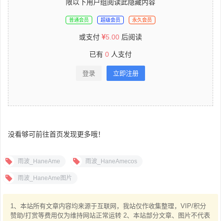
限以下用户组阅读此隐藏内容
普通会员
超级会员
永久会员
或支付
5.00
后阅读
已有
0
人支付
登录
立即注册
没看够可前往首页发现更多哦！
雨波_HaneAme
雨波_HaneAmecos
雨波_HaneAme图片
1、本站所有文章内容均来源于互联网，我站仅作收集整理，VIP/积分
赞助/打赏等费用仅为维持网站正常运转 2、本站部分文章、图片不代表