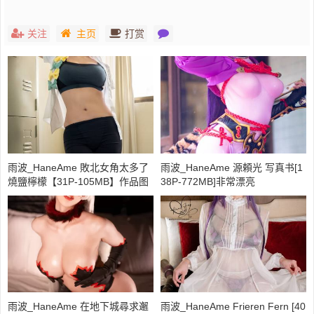
关注
主页
打赏
雨波_HaneAme 敗北女角太多了
雨波_HaneAme 源頼光 写真书[1
燒鹽檸檬【31P-105MB】作品图
38P-772MB]非常漂亮
片未删减
雨波_HaneAme 在地下城尋求邂
雨波_HaneAme Frieren Fern [40