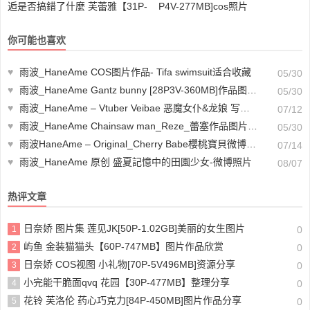
逅是否搞錯了什麼 芙蕾雅【31P-
P4V-277MB]cos照片
110MB】图片作品下载
你可能也喜欢
♥
雨波_HaneAme COS图片作品- Tifa swimsuit适合收藏
05/30
♥
雨波_HaneAme Gantz bunny [28P3V-360MB]作品图片未删减
05/30
♥
雨波_HaneAme – Vtuber Veibae 恶魔女仆&龙娘 写真书壁纸图片大全
07/12
♥
雨波_HaneAme Chainsaw man_Reze_蕾塞作品图片未删减
05/30
♥
雨波HaneAme – Original_Cherry Babe櫻桃寶貝微博照片
07/14
♥
雨波_HaneAme 原创 盛夏記憶中的田園少女-微博照片
08/07
热评文章
日奈娇 图片集 莲见JK[50P-1.02GB]美丽的女生图片
1
0
屿鱼 金装猫猫头【60P-747MB】图片作品欣赏
2
0
日奈娇 COS视图 小礼物[70P-5V496MB]资源分享
3
0
小完能干脆面qvq 花园【30P-477MB】整理分享
4
0
花铃 芙洛伦 药心巧克力[84P-450MB]图片作品分享
5
0