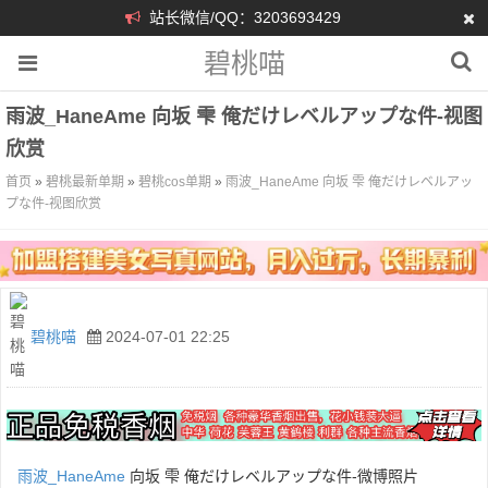
站长微信/QQ：3203693429
碧桃喵
雨波_HaneAme 向坂 雫 俺だけレベルアップな件-视图
欣赏
首页
»
碧桃最新单期
»
碧桃cos单期
»
雨波_HaneAme 向坂 雫 俺だけレベルアッ
プな件-视图欣赏
碧桃喵
2024-07-01 22:25
雨波_HaneAme
向坂 雫 俺だけレベルアップな件-微博照片