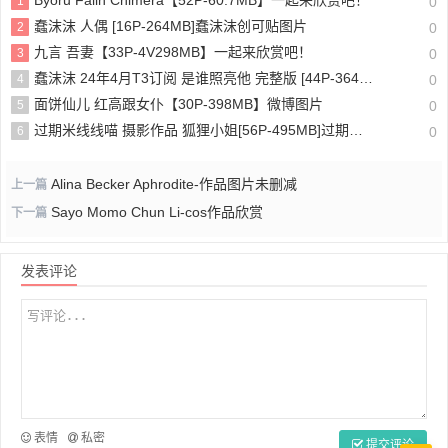
Byoru Falin Chimera【52P-60.7MB】一起来欣赏吧！
1
0
蠢沫沫 人偶 [16P-264MB]蠢沫沫创可贴图片
2
0
九言 吾妻【33P-4V298MB】一起来欣赏吧！
3
0
蠢沫沫 24年4月T3订阅 是谁照亮他 完整版 [44P-364MB] 内层蠢沫沫的cos作品哪里免费看
4
0
面饼仙儿 红高跟女仆【30P-398MB】微博图片
5
0
过期米线线喵 摄影作品 狐狸小姐[56P-495MB]过期米线线喵是不是p的？
6
0
Alina Becker Aphrodite-作品图片未删减
上一篇
Sayo Momo Chun Li-cos作品欣赏
下一篇
发表评论
表情
私密
提交评论