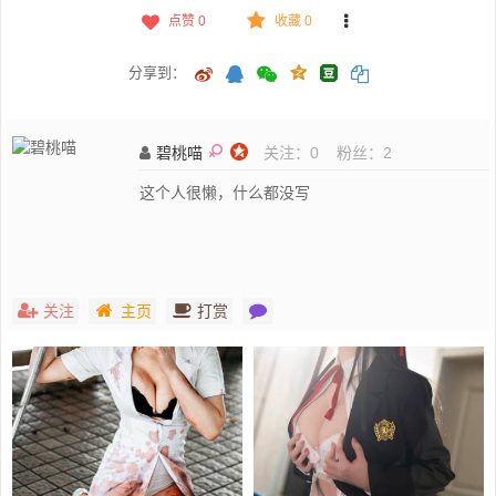
点赞
0
收藏 0
分享到：
碧桃喵
关注：
0
粉丝：
2
这个人很懒，什么都没写
关注
主页
打赏