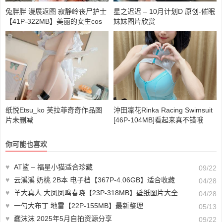
兔胖胖 漫展返图 寂静岭丧尸护士
星之迟迟 – 10月计划D 原创-催眠
【41P-322MB】美丽的女生cos
妹妹图片欣赏
图片
纸悦Etsu_ko 芙拉菲奇奇作品图
沖田凜花Rinka Racing Swimsuit
片未删减
[46P-104MB]看起来真不错哦
你可能也喜欢
♥
AT鲨 – 福星小猫适合珍藏
09/22
♥
云溪溪 奶桃 2B本 电子档【367P-4.06GB】适合收藏
04/28
♥
羊大真人 大凤凤鸣春晓【23P-318MB】壁纸图片大全
04/28
♥
一勺大布丁 地雷【22P-155MB】最新整理
05/13
♥
蠢沫沫 2025年5月自拍资源分享
09/22