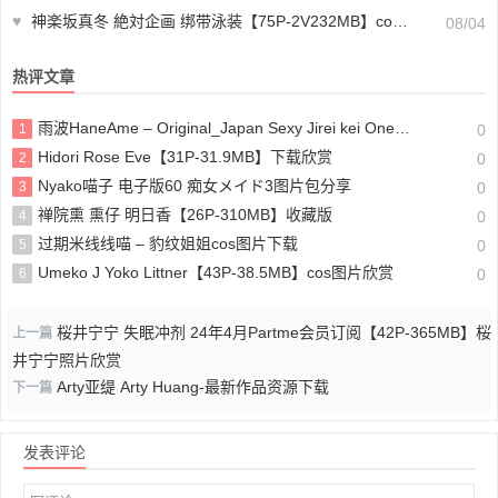
♥
神楽坂真冬 絶対企画 绑带泳装【75P-2V232MB】cos图片下载
08/04
热评文章
雨波HaneAme – Original_Japan Sexy Jirei kei Onee san_地雷系2图片包分享
1
0
Hidori Rose Eve【31P-31.9MB】下载欣赏
2
0
Nyako喵子 电子版60 痴女メイド3图片包分享
3
0
禅院熏 熏仔 明日香【26P-310MB】收藏版
4
0
过期米线线喵 – 豹纹姐姐cos图片下载
5
0
Umeko J Yoko Littner【43P-38.5MB】cos图片欣赏
6
0
桜井宁宁 失眠冲剂 24年4月Partme会员订阅【42P-365MB】桜
上一篇
井宁宁照片欣赏
Arty亚缇 Arty Huang-最新作品资源下载
下一篇
发表评论