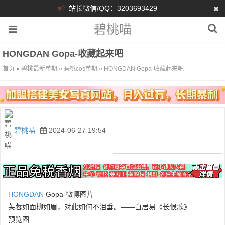
站长微信/QQ：3203693429
碧桃喵
HONGDAN Gopa-收藏起来吧
首页
»
碧桃最新单期
»
碧桃cos单期
»
HONGDAN Gopa-收藏起来吧
碧桃喵
2024-06-27 19:54
HONGDAN
Gopa-微博图片
芙蓉如面柳如眉，对此如何不泪垂。——白居易《长恨歌》
预览图