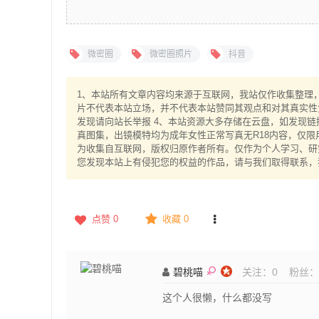
微密圈
微密圈照片
抖音
1、本站所有文章内容均来源于互联网，我站仅作收集整理，V
片不代表本站立场，并不代表本站赞同其观点和对其真实性
发现请向站长举报 4、本站资源大多存储在云盘，如发现链
真图集，出镜模特均为成年女性正常写真无R18内容，仅限
为收集自互联网，版权归原作者所有。仅作为个人学习、研究
您发现本站上有侵犯您的权益的作品，请与我们取得联系，
点赞
0
收藏 0
碧桃喵
关注：
0
粉丝：
这个人很懒，什么都没写