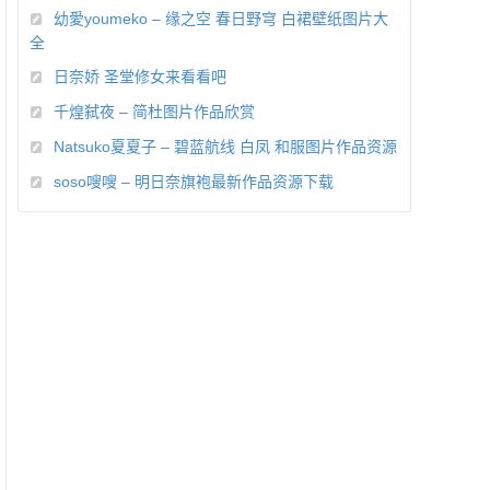
幼愛youmeko – 缘之空 春日野穹 白裙壁纸图片大
全
日奈娇 圣堂修女来看看吧
千煌弑夜 – 简杜图片作品欣赏
Natsuko夏夏子 – 碧蓝航线 白凤 和服图片作品资源
soso嗖嗖 – 明日奈旗袍最新作品资源下载