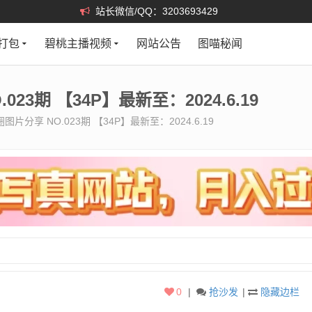
站长微信/QQ：3203693429
打包
碧桃主播视频
网站公告
图喵秘闻
23期 【34P】最新至：2024.6.19
图片分享 NO.023期 【34P】最新至：2024.6.19
0
|
抢沙发
|
隐藏边栏