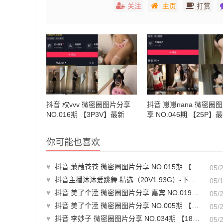
关注
主页
打赏
抖音 权vvv 微密圈图片分享
抖音 崽崽nana 微密圈
NO.016期 【3P3V】最新
享 NO.046期 【25P】
至：2023.9.29
至：2024.8.28
你可能也喜欢
♥
抖音 蒹葭苍苍 微密圈图片分享 NO.015期 【40P】
05/
♥
抖音主播沐沐爱跳舞 精选（20V1.93G）-下载观看
05/
♥
抖音 美了个滢 微密圈图片分享 嘉宾 NO.019期 9P1V】
05/
♥
抖音 美了个滢 微密圈图片分享 NO.005期 【27P】
05/
♥
抖音 李妙子 微密圈图片分享 NO.034期 【18P】最新至：2023.7.6
05/