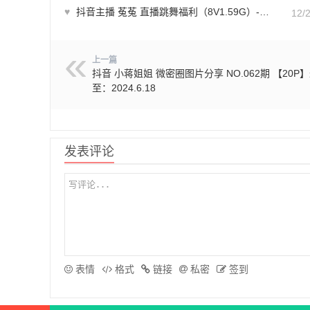
♥
抖音主播 菟菟 直播跳舞福利（8V1.59G）-素材下载
12/
上一篇
抖音 小蒋姐姐 微密圈图片分享 NO.062期 【20P
至：2024.6.18
发表评论
表情
格式
链接
私密
签到