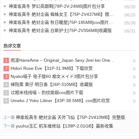
♥
神楽坂真冬 梦幻高跟鞋[78P-2V-24MB]图片包分享
05/30
♥
神楽坂真冬 絶対企画 蜘蛛女王【75P-2V437MB】图片在哪看？
06/15
♥
神楽坂真冬 絶対企画 秋日暖屋[75P-185MB]cos图片下载
05/30
♥
神楽坂真冬 絶対企画 白斯护士[75P-2V356MB]收藏版
05/31
热评文章
雨波HaneAme – Original_Japan Sexy Jirei kei Onee san_地雷系2图片包分享
1
0
Hidori Rose Eve【31P-31.9MB】下载欣赏
2
0
Nyako喵子 电子版60 痴女メイド3图片包分享
3
0
禅院熏 熏仔 明日香【26P-310MB】收藏版
4
0
过期米线线喵 – 豹纹姐姐cos图片下载
5
0
Umeko J Yoko Littner【43P-38.5MB】cos图片欣赏
6
0
神楽坂真冬 絶対企画 天外飞仙【75P-2V410MB】完整版
上一篇
yuuhui玉汇 机车维修站【139P-2.01GB】最新收集
下一篇