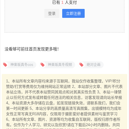
已有
1
人支付
登录
立即注册
没看够可前往首页发现更多哦！
神楽坂真冬cos
神楽坂真冬视频
絶対企画
1、本站所有文章内容均来源于互联网，我站仅作收集整理，VIP/积分
赞助/打赏等费用仅为维持网站正常运转 2、本站部分文章、图片不代表
本站立场，并不代表本站赞同其观点和对其真实性负责 3、本站一律禁
止以任何方式发布或转载任何违法的相关信息，访客发现请向站长举报
4、本站资源大多存储在云盘，如发现链接失效，请联系我们，我们会
第一时间更新 5、本站分享的高质量高清写真图集，出镜模特均为成年
女性正常写真无R18内容，仅限用于摄影爱好者提供素材与鉴赏学习
6、本站所有文章、图片、资源等均为收集自互联网，版权归原作者所
有。仅作为个人学习、研究以及欣赏!请在下载后24小时内删除。共同