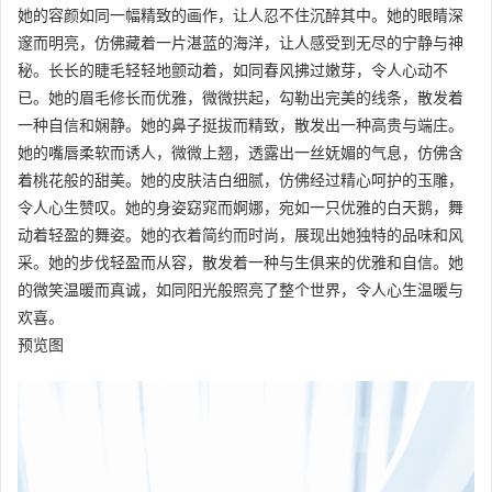
她的容颜如同一幅精致的画作，让人忍不住沉醉其中。她的眼睛深
邃而明亮，仿佛藏着一片湛蓝的海洋，让人感受到无尽的宁静与神
秘。长长的睫毛轻轻地颤动着，如同春风拂过嫩芽，令人心动不
已。她的眉毛修长而优雅，微微拱起，勾勒出完美的线条，散发着
一种自信和娴静。她的鼻子挺拔而精致，散发出一种高贵与端庄。
她的嘴唇柔软而诱人，微微上翘，透露出一丝妩媚的气息，仿佛含
着桃花般的甜美。她的皮肤洁白细腻，仿佛经过精心呵护的玉雕，
令人心生赞叹。她的身姿窈窕而婀娜，宛如一只优雅的白天鹅，舞
动着轻盈的舞姿。她的衣着简约而时尚，展现出她独特的品味和风
采。她的步伐轻盈而从容，散发着一种与生俱来的优雅和自信。她
的微笑温暖而真诚，如同阳光般照亮了整个世界，令人心生温暖与
欢喜。
预览图