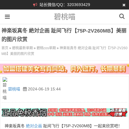
站长微信/QQ：3203693429
碧桃喵
神楽坂真冬 絶対企画 趾间飞行【75P-2V260MB】美丽
的图片欣赏
首页
»
碧桃最新单期
»
碧桃cos单期
»
神楽坂真冬 絶対企画 趾间飞行【75P-2V260
MB】美丽的图片欣赏
碧桃喵
2024-06-19 15:44
神楽坂真冬
絶対企画
趾间飞行【75P-2V260MB】一起来欣赏吧！