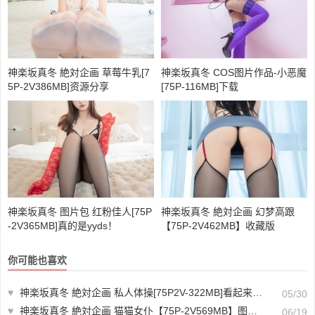
神楽坂真冬 絶対企画 草莓牛乳[7
神楽坂真冬 COS图片作品-小恶魔
5P-2V386MB]资源分享
[75P-116MB]下载
神楽坂真冬 图片包 红粉佳人[75P
神楽坂真冬 絶対企画 幻梦高跟
-2V365MB]真的是yyds！
【75P-2V462MB】收藏版
你可能也喜欢
♥
神楽坂真冬 絶対企画 私人体操[75P2V-322MB]看起来真不错哦
05/30
♥
神楽坂真冬 絶対企画 猫猫女仆【75P-2V569MB】图片大全高清
06/19