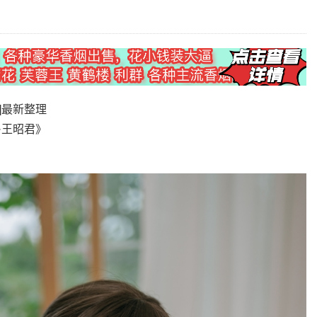
B]最新整理
·王昭君》