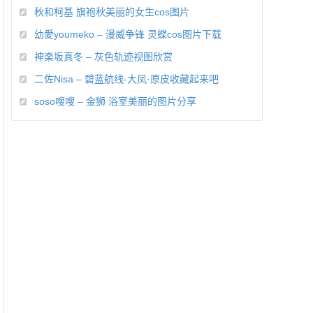
秋和柯基 旗袍秋美丽的女生cos图片
幼愛youmeko – 漫威争锋 灵蝶cos图片下载
神楽坂真冬 – 灰色轨迹视图欣赏
二佐Nisa – 碧蓝航线-大凤·原皮收藏起来吧
soso嗖嗖 – 金狮 浴室美丽的图片分享