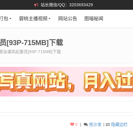
站长微信/QQ：3203693429
打包
碧桃主播视频
网站公告
图喵秘闻
93P-715MB]下载
泳课风纪委员[93P-715MB]下载
0
|
抢沙发
|
隐藏边栏