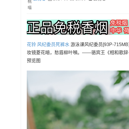
花铃
风纪委员
死裤水
游泳课风纪委员[93P-715M
妆镜菱花暗，愁眉柳叶嚬。——骆宾王《相和歌辞
预览图