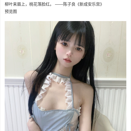
柳叶来眉上，桃花落脸红。 ——陈子良《新成安乐宫》
预览图