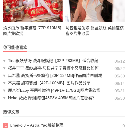
清水由乃 新年旗袍 [77P-910MB]
阿包也是兔娘 碧蓝航线 英仙座旗
图片集欣赏
袍图片集欣赏
你可能也喜欢
♥
Tina很妖孽呀 战斗服旗袍【32P-283MB】适合收藏
06/12
♥
桜井宁宁 黑纱旗袍-与桜井宁宁赛博小恶魔相比如何
06/22
♥
瓜希酱 高扬斯卡娅旗袍 [20P-134MB]作品图片未删减
05/30
♥
不呆猫 旗袍御姐【42P-100MB】图片作品分享
08/14
♥
鹿八岁baby 歪萌社旗袍 [49P1V-1.75GB]图片集欣赏
05/31
♥
Neko-薇薇 靡烟旗袍[43P8V-405MB]图片在哪看？
05/30
热评文章
Umeko J – Astra Yao最新整理
1
0