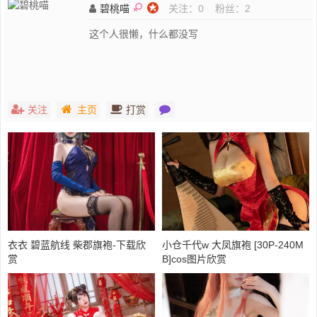
碧桃喵
关注：
0
粉丝：
2
这个人很懒，什么都没写
关注
主页
打赏
衣衣 碧蓝航线 柴郡旗袍-下载欣
小仓千代w 大凤旗袍 [30P-240M
赏
B]cos图片欣赏