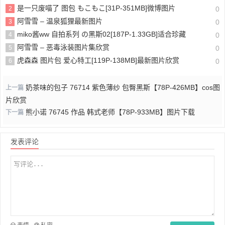
是一只废喵了 图包 もこもこ[31P-351MB]微博图片
2
0
阿雪雪 – 温泉狐狸最新图片
3
0
miko酱ww 自拍系列 の黑斯02[187P-1.33GB]适合珍藏
4
0
阿雪雪 – 恶毒泳装图片集欣赏
5
0
虎森森 图片包 爱心特工[119P-138MB]最新图片欣赏
6
0
奶茶味的包子 76714 紫色薄纱 包臀黑斯【78P-426MB】cos图
上一篇
片欣赏
熊小诺 76745 作品 韩式老师【78P-933MB】图片下载
下一篇
发表评论