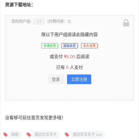
资源下载地址：
您的用户组：
(付费内容：1)
游客
限以下用户组阅读此隐藏内容
普通会员
超级会员
永久会员
或支付
5.00
后阅读
已有
0
人支付
登录
立即注册
没看够可前往首页发现更多哦！
旗袍
渡边爻爻爻子
渡边爻爻爻子 cos