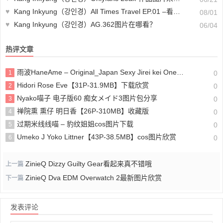
♥
Kang Inkyung（강인경）All Times Travel EP.01 –看起来真不错哦
08/01
♥
Kang Inkyung（강인경）AG.362图片在哪看？
06/04
热评文章
雨波HaneAme – Original_Japan Sexy Jirei kei Onee san_地雷系2图片包分享
1
0
Hidori Rose Eve【31P-31.9MB】下载欣赏
2
0
Nyako喵子 电子版60 痴女メイド3图片包分享
3
0
禅院熏 熏仔 明日香【26P-310MB】收藏版
4
0
过期米线线喵 – 豹纹姐姐cos图片下载
5
0
Umeko J Yoko Littner【43P-38.5MB】cos图片欣赏
6
0
ZinieQ Dizzy Guilty Gear看起来真不错哦
上一篇
ZinieQ Dva EDM Overwatch 2最新图片欣赏
下一篇
发表评论