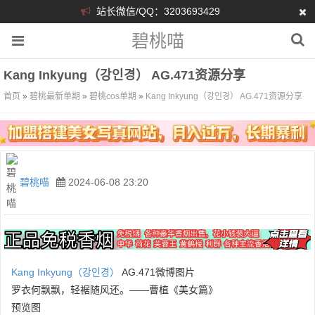
站长微信/QQ：3203693429
碧桃喵
Kang Inkyung（강인경） AG.471资源分享
首页
»
碧桃最新单期
»
碧桃cos单期
»
Kang Inkyung（강인경） AG.471资源分享
碧桃喵
2024-06-08 23:20
Kang Inkyung（강인경）
AG.471微博图片
罗衣何飘飘，轻裾随风还。——曹植《美女篇》
预览图