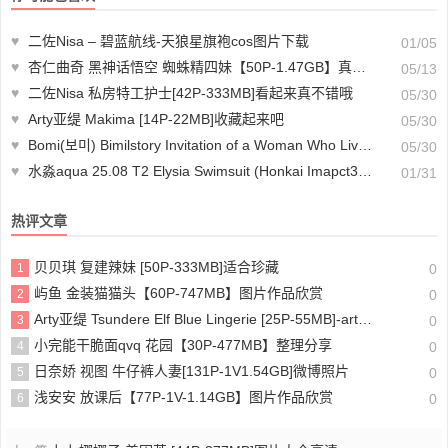
♥
二佐Nisa – 碧蓝航线-天狼星旗袍cos图片下载
01/05
♥
杏仁曲奇 黑神话悟空 蜘蛛精四妹【50P-1.47GB】真的是yyds！
05/13
♥
二佐Nisa 私房特工护士[42P-333MB]看起来真不错哦
05/30
♥
Arty亚缇 Makima [14P-22MB]收藏起来吧
05/30
♥
Bomi(보미) Bimilstory Invitation of a Woman Who Lives Alone[87P-2V4.12GB]图片大全高清
05/30
♥
水淼aqua 25.08 T2 Elysia Swimsuit (Honkai Imapct3)视图欣赏
01/31
热评文章
贝贝琪 复建辣妹 [50P-333MB]适合珍藏
1
0
屿鱼 金装猫猫头【60P-747MB】图片作品欣赏
2
0
Arty亚缇 Tsundere Elf Blue Lingerie [25P-55MB]-arty亚缇在哪里发布作品下载
3
0
小完能干脆面qvq 花园【30P-477MB】整理分享
4
0
日奈娇 视图 牛仔裤人妻[131P-1V1.54GB]微博照片
5
0
浅安安 放课后【77P-1V-1.14GB】图片作品欣赏
6
0